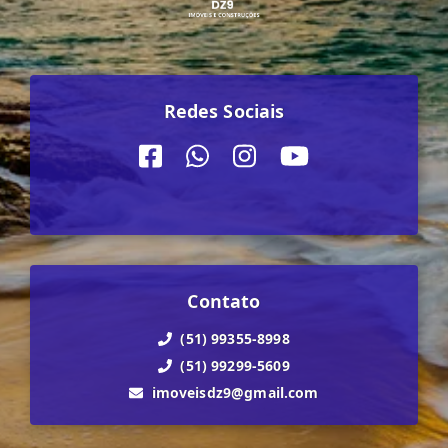
Redes Sociais
Contato
(51) 99355-8998
(51) 99299-5609
imoveisdz9@gmail.com