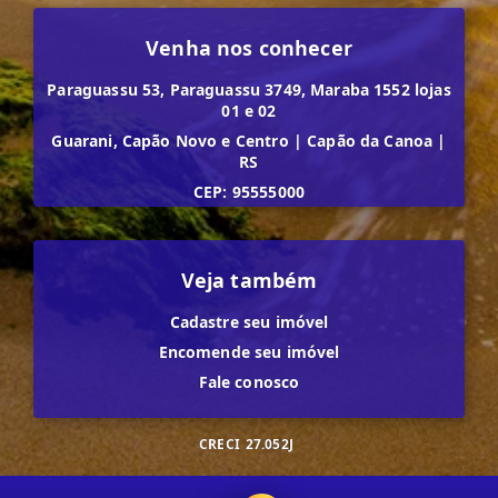
Venha nos conhecer
Paraguassu 53, Paraguassu 3749, Maraba 1552 lojas
01 e 02
Guarani, Capão Novo e Centro
|
Capão da Canoa
|
RS
CEP: 95555000
Veja também
Cadastre seu imóvel
Encomende seu imóvel
Fale conosco
CRECI
27.052J