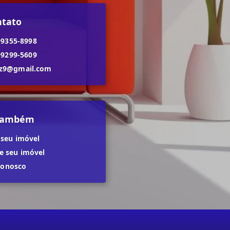
ntato
99355-8998
99299-5609
dz9@gmail.com
 também
 seu imóvel
 seu imóvel
conosco