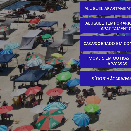
ALUGUEL APARTAMEN
ALUGUEL TEMPORÁRIO
APARTAMENT
CASA/SOBRADO EM CO
IMÓVEIS EM OUTRAS 
AP/CASAS
SÍTIO/CHÁCARA/FA