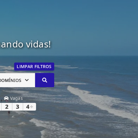
mando vidas!
LIMPAR FILTROS
DOMÍNIOS
Vagas
2
3
4
+