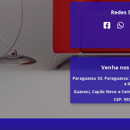
Redes S
Venha nos
Paraguassu 53, Paraguassu 
e 
Guarani, Capão Novo e Cen
CEP: 95