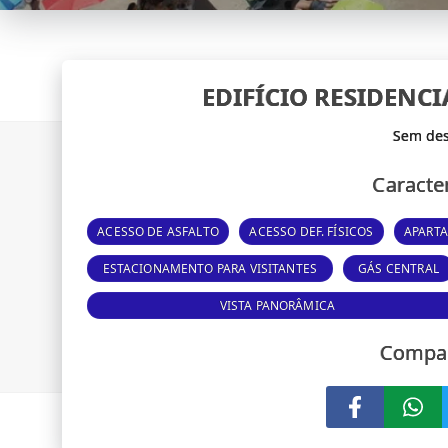
EDIFÍCIO RESIDENC
Caracter
ACESSO DE ASFALTO
ACESSO DEF. FÍSICOS
APART
ESTACIONAMENTO PARA VISITANTES
GÁS CENTRAL
VISTA PANORÂMICA
Compar