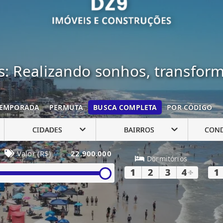
: Realizando sonhos, transfor
EMPORADA
PERMUTA
BUSCA COMPLETA
POR CÓDIGO
CIDADES
BAIRROS
CON
Valor (R$)
22.900.000
Dormitórios
1
2
3
4
+
1