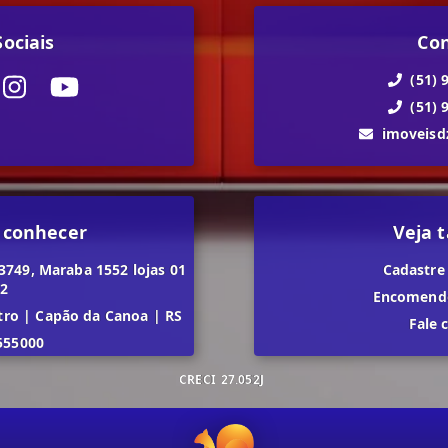
ociais
Co
(51) 
(51) 
imoveis
 conhecer
Veja
3749, Maraba 1552 lojas 01
Cadastre
02
Encomende
tro
|
Capão da Canoa
|
RS
Fale 
555000
CRECI
27.052J