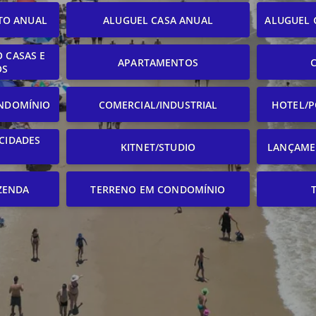
TO ANUAL
ALUGUEL CASA ANUAL
ALUGUEL 
 CASAS E
APARTAMENTOS
OS
NDOMÍNIO
COMERCIAL/INDUSTRIAL
HOTEL/P
CIDADES
KITNET/STUDIO
LANÇAME
ZENDA
TERRENO EM CONDOMÍNIO