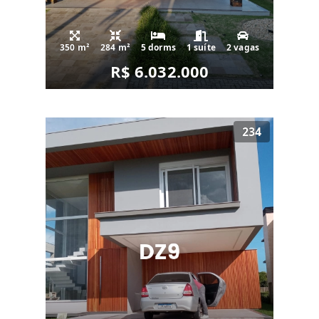
350 m²
284 m²
5 dorms
1 suíte
2 vagas
R$ 6.032.000
234