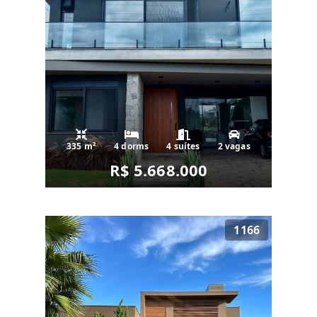
335 m²
4 dorms
4 suítes
2 vagas
R$ 5.668.000
1166