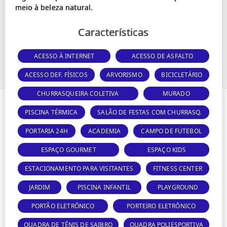
Características
ACESSO À INTERNET
ACESSO DE ASFALTO
ACESSO DEF. FÍSICOS
ARVORISMO
BICICLETÁRIO
CHURRASQUEIRA COLETIVA
MURADO
PISCINA TÉRMICA
SALÃO DE FESTAS COM CHURRASQ.
PORTARIA 24H
ACADEMIA
CAMPO DE FUTEBOL
ESPAÇO GOURMET
ESPAÇO KIDS
ESTACIONAMENTO PARA VISITANTES
FITNESS CENTER
JARDIM
PISCINA INFANTIL
PLAYGROUND
PORTÃO ELETRÔNICO
PORTEIRO ELETRÔNICO
QUADRA DE TÊNIS DE SAIBRO
QUADRA POLIESPORTIVA