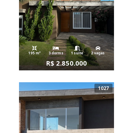
195 m²
3 dorms
1 suíte
2 vagas
R$ 2.850.000
1027