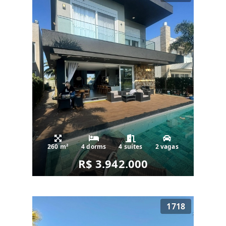
260 m²
4 dorms
4 suítes
2 vagas
R$ 3.942.000
1718