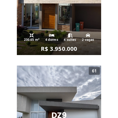
230.65 m²
4 dorms
4 suítes
2 vagas
R$ 3.950.000
61