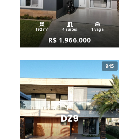
192 m²
4 suítes
1 vaga
R$ 1.966.000
945