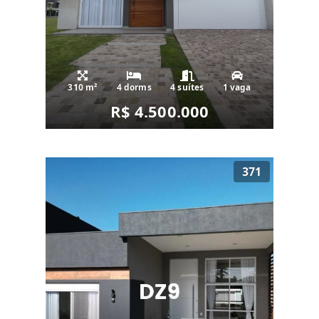
310 m²
4 dorms
4 suítes
1 vaga
R$ 4.500.000
371