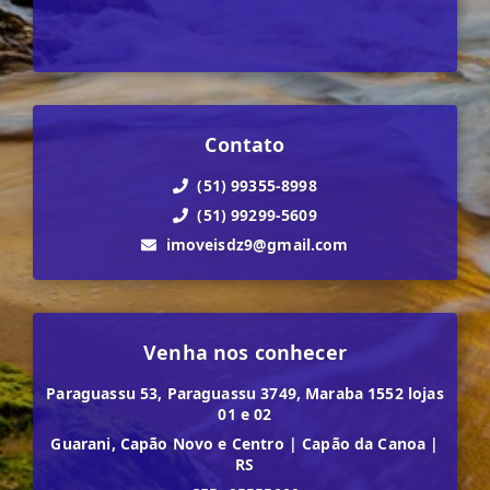
Contato
(51) 99355-8998
(51) 99299-5609
imoveisdz9@gmail.com
Venha nos conhecer
Paraguassu 53, Paraguassu 3749, Maraba 1552 lojas
01 e 02
Guarani, Capão Novo e Centro
|
Capão da Canoa
|
RS