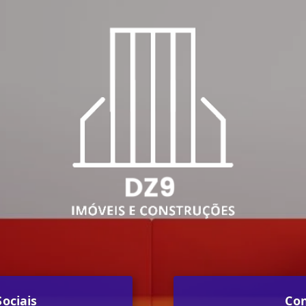
ociais
Co