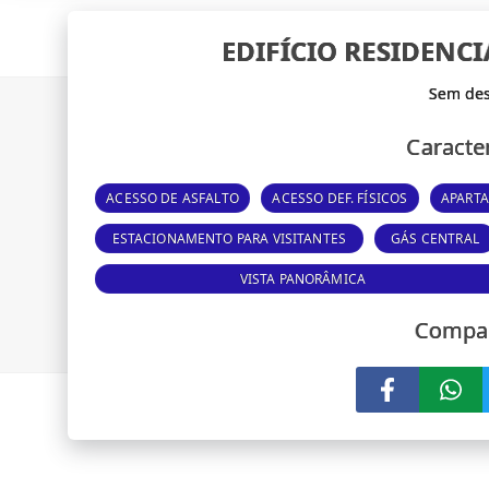
EDIFÍCIO RESIDENC
Caracter
ACESSO DE ASFALTO
ACESSO DEF. FÍSICOS
APART
ESTACIONAMENTO PARA VISITANTES
GÁS CENTRAL
VISTA PANORÂMICA
Compar