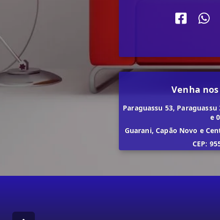
Venha nos
Paraguassu 53, Paraguassu 
e 
Guarani, Capão Novo e Cen
CEP: 95