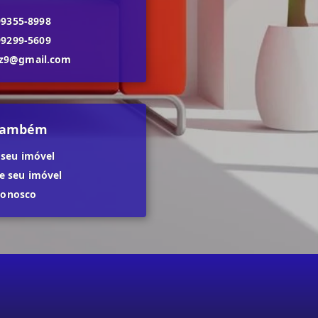
99355-8998
99299-5609
dz9@gmail.com
 também
 seu imóvel
 seu imóvel
conosco