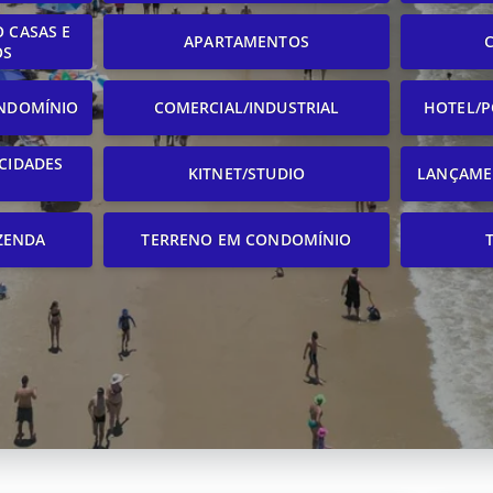
 CASAS E
APARTAMENTOS
OS
NDOMÍNIO
COMERCIAL/INDUSTRIAL
HOTEL/P
CIDADES
KITNET/STUDIO
LANÇAME
ZENDA
TERRENO EM CONDOMÍNIO