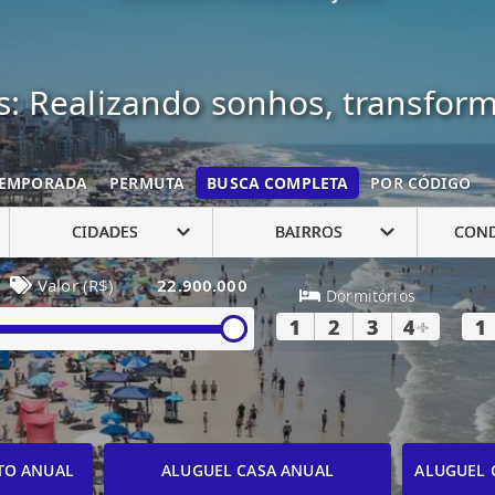
: Realizando sonhos, transfor
EMPORADA
PERMUTA
BUSCA COMPLETA
POR CÓDIGO
CIDADES
BAIRROS
CON
Valor (R$)
22.900.000
Dormitórios
1
2
3
4
+
1
TO ANUAL
ALUGUEL CASA ANUAL
ALUGUEL 