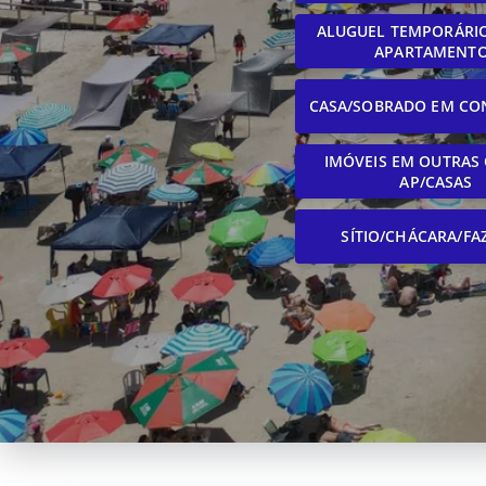
ALUGUEL TEMPORÁRIO
APARTAMENT
CASA/SOBRADO EM CO
IMÓVEIS EM OUTRAS 
AP/CASAS
SÍTIO/CHÁCARA/FA