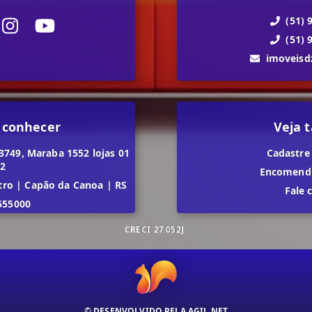
(51) 
(51) 
imoveis
 conhecer
Veja
3749, Maraba 1552 lojas 01
Cadastre
02
Encomende
tro
|
Capão da Canoa
|
RS
Fale 
555000
CRECI
27.052J
© DESENVOLVIDO PELA
AGIL.NET