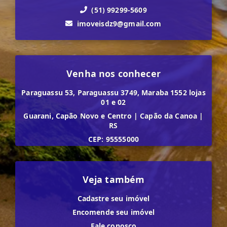
(51) 99299-5609
imoveisdz9@gmail.com
Venha nos conhecer
Paraguassu 53, Paraguassu 3749, Maraba 1552 lojas
01 e 02
Guarani, Capão Novo e Centro
|
Capão da Canoa
|
RS
CEP: 95555000
Veja também
Cadastre seu imóvel
Encomende seu imóvel
Fale conosco