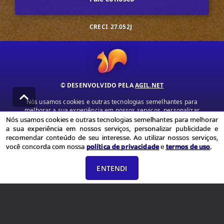
CRECI
27.052J
© DESENVOLVIDO PELA
AGIL.NET
Nós usamos cookies e outras tecnologias semelhantes para
melhorar a sua experiência em nossos serviços, personalizar
publicidade e recomendar conteúdo de seu interesse. Ao utilizar
Nós usamos cookies e outras tecnologias semelhantes para melhorar
nossos serviços, você concorda com nossa política de privacidade e
a sua experiência em nossos serviços, personalizar publicidade e
termos de uso.
recomendar conteúdo de seu interesse. Ao utilizar nossos serviços,
você concorda com nossa
política de privacidade
e
termos de uso
.
Política de Privacidade
Termos de uso
ENTENDI