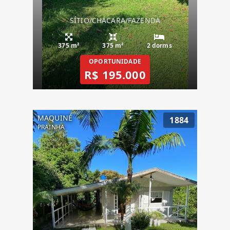
SÍTIO/CHÁCARA/FAZENDA
375 m²
375 m²
2 dorms
OPORTUNIDADE
R$ 195.000
MAQUINÉ
1884
PRAINHA