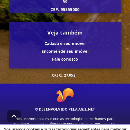
RS
CEP: 95555000
Veja também
Cadastre seu imóvel
Encomende seu imóvel
Fale conosco
CRECI
27.052J
© DESENVOLVIDO PELA
AGIL.NET
Nós usamos cookies e outras tecnologias semelhantes para
melhorar a sua experiência em nossos serviços, personalizar
publicidade e recomendar conteúdo de seu interesse. Ao utilizar
Nós usamos cookies e outras tecnologias semelhantes para melhorar