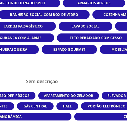
AR CONDICIONADO SPLIT
ARMÁRIOS AÉREOS
BANHEIRO SOCIAL COM BOX DE VIDRO
COZINHA AM
JARDIM PAISAGÍSTICO
LAVABO SOCIAL
EGURANÇA COM ALARME
TETO REBAIXADO COM GESSO
HURRASQUEIRA
ESPAÇO GOURMET
MOBILI
Sem descrição
SSO DEF. FÍSICOS
APARTAMENTO DO ZELADOR
ELEVADOR
NTES
GÁS CENTRAL
HALL
PORTÃO ELETRÔNICO
 PANORÂMICA
Z