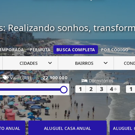
: Realizando sonhos, transfor
EMPORADA
PERMUTA
BUSCA COMPLETA
POR CÓDIGO
CIDADES
BAIRROS
CON
Valor (R$)
22.900.000
Dormitórios
1
2
3
4
+
1
TO ANUAL
ALUGUEL CASA ANUAL
ALUGUEL 