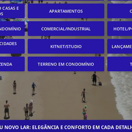
 CASAS E
APARTAMENTOS
OS
NDOMÍNIO
COMERCIAL/INDUSTRIAL
HOTEL/P
CIDADES
KITNET/STUDIO
LANÇAME
ZENDA
TERRENO EM CONDOMÍNIO
U NOVO LAR: ELEGÂNCIA E CONFORTO EM CADA DETAL