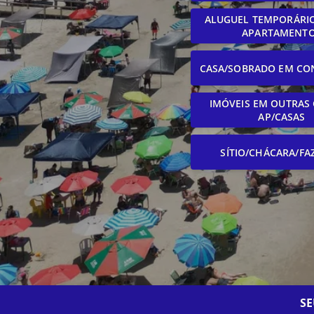
ALUGUEL TEMPORÁRIO
APARTAMENT
CASA/SOBRADO EM CO
IMÓVEIS EM OUTRAS 
AP/CASAS
SÍTIO/CHÁCARA/FA
SE