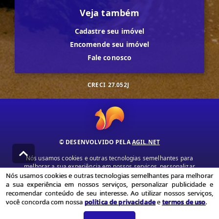
Veja também
Cadastre seu imóvel
Encomende seu imóvel
Fale conosco
CRECI
27.052J
© DESENVOLVIDO PELA
AGIL.NET
Nós usamos cookies e outras tecnologias semelhantes para
melhorar a sua experiência em nossos serviços, personalizar
publicidade e recomendar conteúdo de seu interesse. Ao utilizar
Nós usamos cookies e outras tecnologias semelhantes para melhorar
nossos serviços, você concorda com nossa política de privacidade e
a sua experiência em nossos serviços, personalizar publicidade e
termos de uso.
recomendar conteúdo de seu interesse. Ao utilizar nossos serviços,
você concorda com nossa
política de privacidade
e
termos de uso
.
Política de Privacidade
Termos de uso