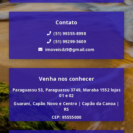
Contato
(51) 99355-8998
(51) 99299-5609
imoveisdz9@gmail.com
Venha nos conhecer
Paraguassu 53, Paraguassu 3749, Maraba 1552 lojas
01 e 02
Guarani, Capão Novo e Centro
|
Capão da Canoa
|
RS
CEP: 95555000