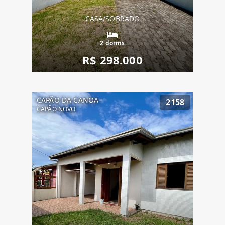
CASA/SOBRADO
2 dorms
R$ 298.000
CAPÃO DA CANOA
2158
CAPÃO NOVO