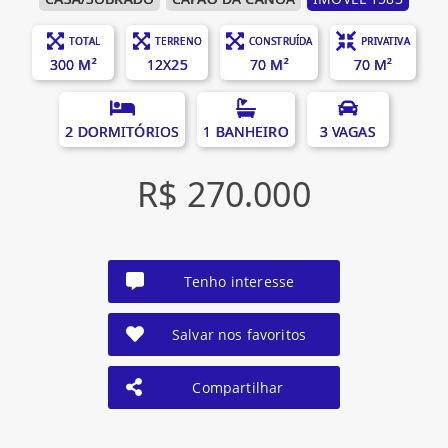
TOTAL
TERRENO
CONSTRUÍDA
PRIVATIVA
300 M²
12X25
70 M²
70 M²
2 DORMITÓRIOS
1 BANHEIRO
3 VAGAS
R$ 270.000
Tenho interesse
Salvar nos favoritos
Compartilhar