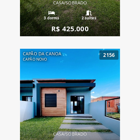
CASA/SOBRADO
3 dorms
2 suítes
R$ 425.000
CAPÃO DA CANOA
2156
CAPÃO NOVO
CASA/SOBRADO