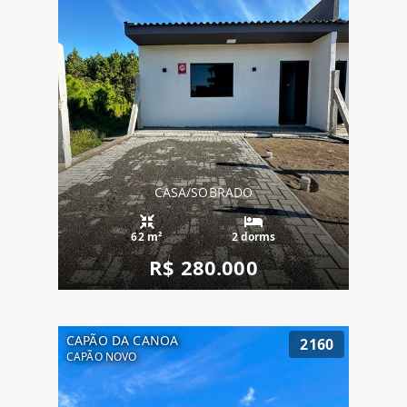
CASA/SOBRADO
62 m²
2 dorms
R$ 280.000
CAPÃO DA CANOA
2160
CAPÃO NOVO