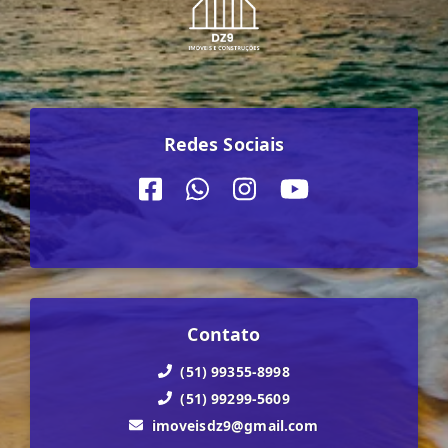
Redes Sociais
Contato
(51) 99355-8998
(51) 99299-5609
imoveisdz9@gmail.com