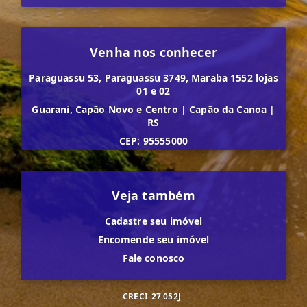
Venha nos conhecer
Paraguassu 53, Paraguassu 3749, Maraba 1552 lojas
01 e 02
Guarani, Capão Novo e Centro
|
Capão da Canoa
|
RS
CEP: 95555000
Veja também
Cadastre seu imóvel
Encomende seu imóvel
Fale conosco
CRECI
27.052J