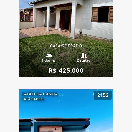
CASA/SOBRADO
3 dorms
2 suítes
R$ 425.000
CAPÃO DA CANOA
2156
CAPÃO NOVO