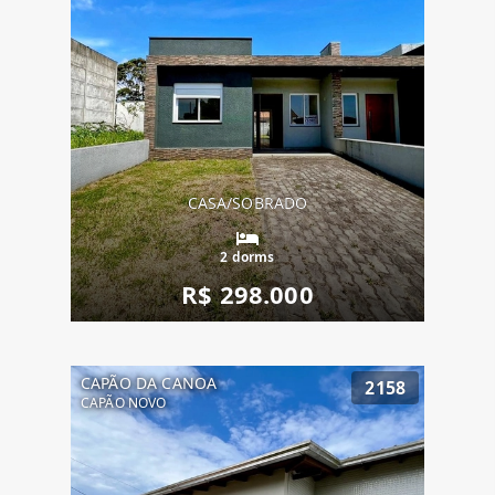
CASA/SOBRADO
2 dorms
R$ 298.000
CAPÃO DA CANOA
2158
CAPÃO NOVO