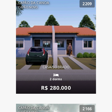
CAPÃO DA CANOA
2209
CAPÃO NOVO
CASA/SOBRADO
2 dorms
R$ 280.000
CAPÃO DA CANOA
2166