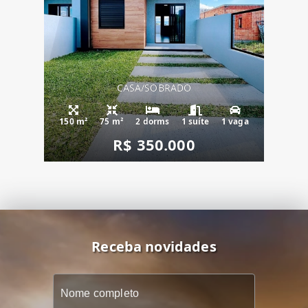
CASA/SOBRADO
150 m²
75 m²
2 dorms
1 suíte
1 vaga
R$ 350.000
Receba novidades