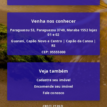
Venha nos conhecer
Paraguassu 53, Paraguassu 3749, Maraba 1552 lojas
01 e 02
Guarani, Capão Novo e Centro
|
Capão da Canoa
|
RS
CEP: 95555000
Veja também
Cadastre seu imóvel
Encomende seu imóvel
Fale conosco
CRECI
27.052J