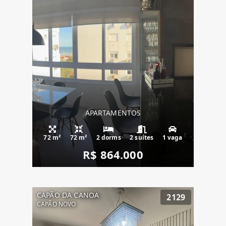
APARTAMENTOS
72 m²
72 m²
2 dorms
2 suítes
1 vaga
R$ 864.000
CAPÃO DA CANOA
2129
CAPÃO NOVO