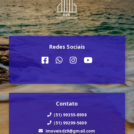
Redes Sociais
Contato
(51) 99355-8998
(51) 99299-5609
imoveisdz9@gmail.com