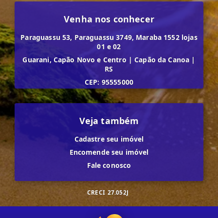
Venha nos conhecer
Paraguassu 53, Paraguassu 3749, Maraba 1552 lojas
01 e 02
Guarani, Capão Novo e Centro
|
Capão da Canoa
|
RS
CEP: 95555000
Veja também
Cadastre seu imóvel
Encomende seu imóvel
Fale conosco
CRECI
27.052J