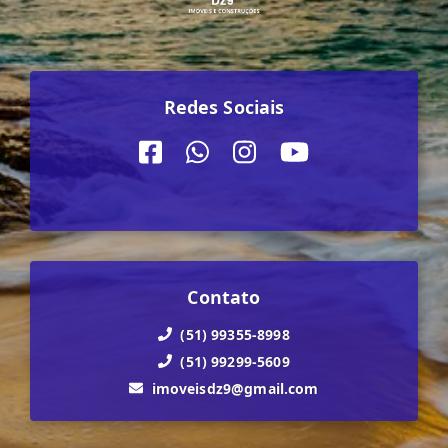
Redes Sociais
Contato
(51) 99355-8998
(51) 99299-5609
imoveisdz9@gmail.com