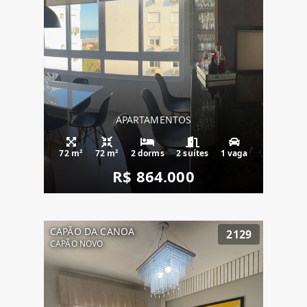
APARTAMENTOS
72 m²
72 m²
2 dorms
2 suítes
1 vaga
R$ 864.000
CAPÃO DA CANOA
2129
CAPÃO NOVO