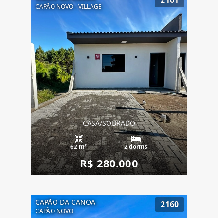
CAPÃO NOVO - VILLAGE
CASA/SOBRADO
62 m²
2 dorms
R$ 280.000
CAPÃO DA CANOA
2160
CAPÃO NOVO