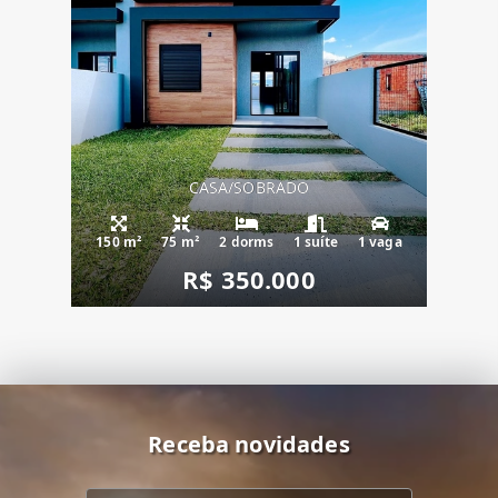
CASA/SOBRADO
150 m²
75 m²
2 dorms
1 suíte
1 vaga
R$ 350.000
Receba novidades