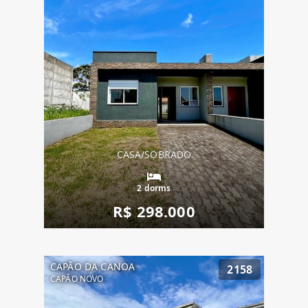
CASA/SOBRADO
2 dorms
R$ 298.000
CAPÃO DA CANOA
2158
CAPÃO NOVO