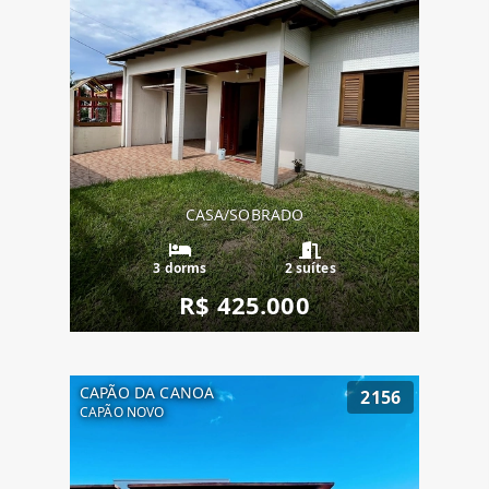
CASA/SOBRADO
3 dorms
2 suítes
R$ 425.000
CAPÃO DA CANOA
2156
CAPÃO NOVO