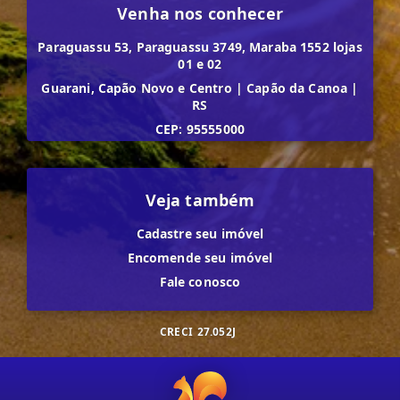
Venha nos conhecer
Paraguassu 53, Paraguassu 3749, Maraba 1552 lojas
01 e 02
Guarani, Capão Novo e Centro
|
Capão da Canoa
|
RS
CEP: 95555000
Veja também
Cadastre seu imóvel
Encomende seu imóvel
Fale conosco
CRECI
27.052J