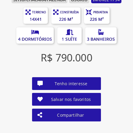
TERRENO
CONSTRUÍDA
PRIVATIVA
14X41
226 M²
226 M²
4 DORMITÓRIOS
1 SUÍTE
3 BANHEIROS
R$ 790.000
Tenho interesse
Salvar nos favoritos
Compartilhar