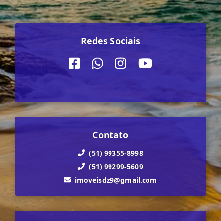
Redes Sociais
Contato
(51) 99355-8998
(51) 99299-5609
imoveisdz9@gmail.com