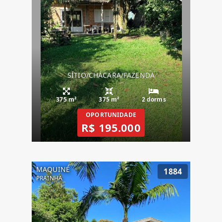
SÍTIO/CHÁCARA/FAZENDA
375 m²
375 m²
2 dorms
OPORTUNIDADE
R$ 195.000
MAQUINÉ
1884
PRAINHA