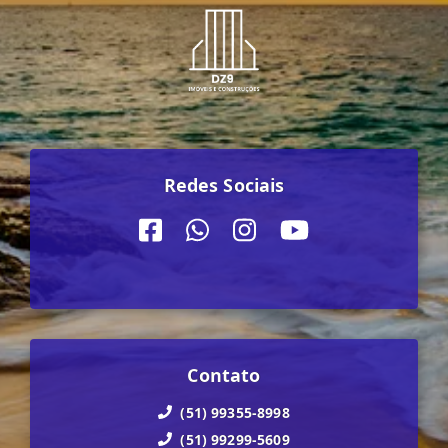
Redes Sociais
Contato
(51) 99355-8998
(51) 99299-5609