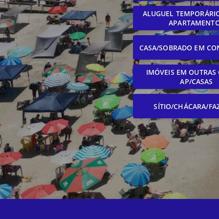
ALUGUEL TEMPORÁRIO
APARTAMENT
CASA/SOBRADO EM CO
IMÓVEIS EM OUTRAS 
AP/CASAS
SÍTIO/CHÁCARA/FA