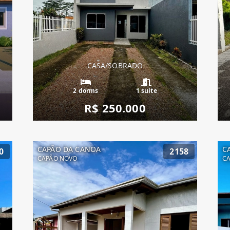
CASA/SOBRADO
2 dorms
1 suíte
R$ 250.000
CAPÃO DA CANOA
C
0
2158
CAPÃO NOVO
C