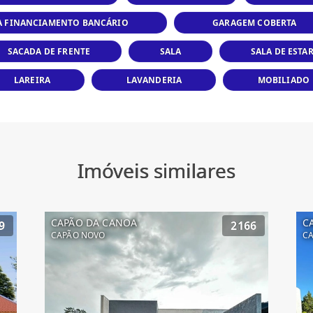
TA FINANCIAMENTO BANCÁRIO
GARAGEM COBERTA
SACADA DE FRENTE
SALA
SALA DE ESTA
LAREIRA
LAVANDERIA
MOBILIADO
Imóveis similares
CAPÃO DA CANOA
C
9
2166
CAPÃO NOVO
CA