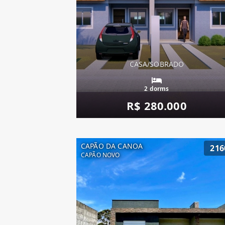
CASA/SOBRADO
2 dorms
R$ 280.000
CAPÃO DA CANOA
216
CAPÃO NOVO