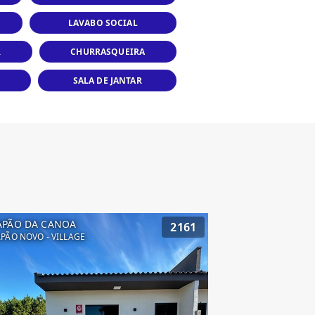
LAVABO SOCIAL
R
CHURRASQUEIRA
SALA DE JANTAR
APÃO DA CANOA
2161
PÃO NOVO - VILLAGE