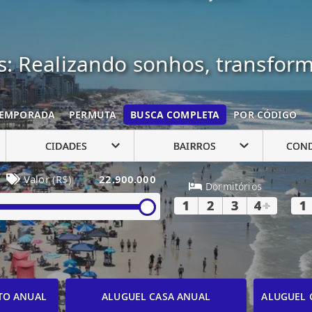
: Realizando sonhos, transfor
EMPORADA
PERMUTA
BUSCA COMPLETA
POR CÓDIGO
CIDADES
BAIRROS
CON
Valor (R$)
22.900.000
Dormitórios
1
2
3
4
+
1
TO ANUAL
ALUGUEL CASA ANUAL
ALUGUEL 