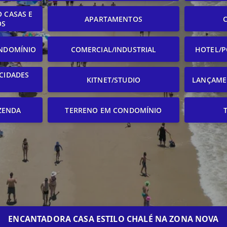
 CASAS E
APARTAMENTOS
OS
NDOMÍNIO
COMERCIAL/INDUSTRIAL
HOTEL/P
CIDADES
KITNET/STUDIO
LANÇAME
ZENDA
TERRENO EM CONDOMÍNIO
ENCANTADORA CASA ESTILO CHALÉ NA ZONA NOVA