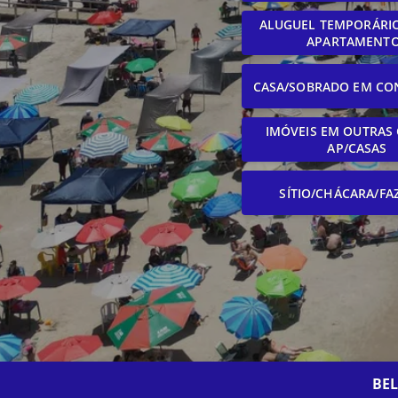
ALUGUEL TEMPORÁRIO
APARTAMENT
CASA/SOBRADO EM CO
IMÓVEIS EM OUTRAS 
AP/CASAS
SÍTIO/CHÁCARA/FA
BE