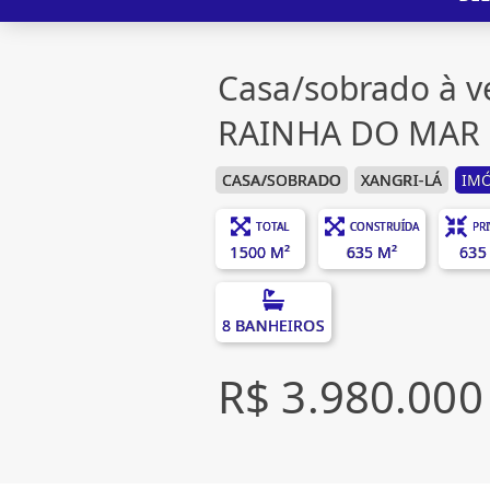
Casa/sobrado à 
RAINHA DO MAR
CASA/SOBRADO
XANGRI-LÁ
IMÓ
TOTAL
CONSTRUÍDA
PR
1500 M²
635 M²
635
8 BANHEIROS
R$ 3.980.000