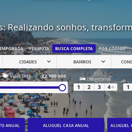
: Realizando sonhos, transfor
EMPORADA
PERMUTA
BUSCA COMPLETA
POR CÓDIGO
CIDADES
BAIRROS
CON
Valor (R$)
22.900.000
Dormitórios
1
2
3
4
+
1
TO ANUAL
ALUGUEL CASA ANUAL
ALUGUEL 