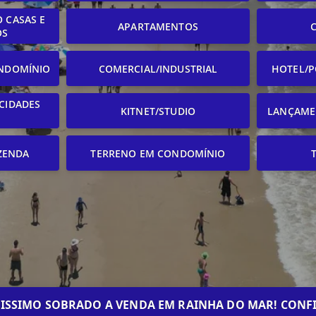
 CASAS E
APARTAMENTOS
OS
NDOMÍNIO
COMERCIAL/INDUSTRIAL
HOTEL/P
CIDADES
KITNET/STUDIO
LANÇAME
ZENDA
TERRENO EM CONDOMÍNIO
LISSIMO SOBRADO A VENDA EM RAINHA DO MAR! CONFI