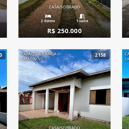
CASA/SOBRADO
2 dorms
1 suíte
R$ 250.000
CAPÃO DA CANOA
C
0
2158
CAPÃO NOVO
C
CASA/SOBRADO