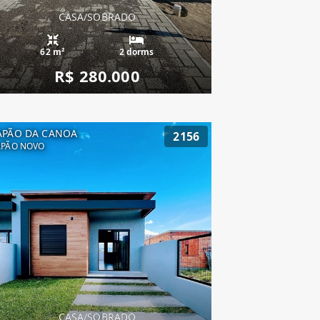
CASA/SOBRADO
62 m²
2 dorms
R$ 280.000
APÃO DA CANOA
2156
APÃO NOVO
CASA/SOBRADO