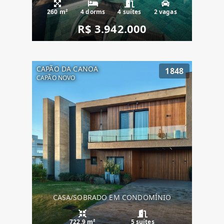
260 m²
4 dorms
4 suítes
2 vagas
R$ 3.942.000
CAPÃO DA CANOA
1848
CAPÃO NOVO
CASA/SOBRADO EM CONDOMÍNIO
722.9 m²
5 suítes