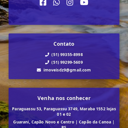
Contato
(51) 99355-8998
(51) 99299-5609
imoveisdz9@gmail.com
Venha nos conhecer
Paraguassu 53, Paraguassu 3749, Maraba 1552 lojas
01 e 02
Guarani, Capão Novo e Centro
|
Capão da Canoa
|
RS