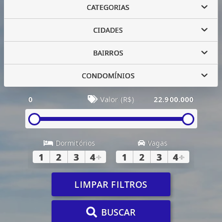
CATEGORIAS
CIDADES
BAIRROS
CONDOMÍNIOS
0
Valor (R$)
22.900.000
Dormitórios
Vagas
1
2
3
4
+
1
2
3
4
+
LIMPAR FILTROS
BUSCAR