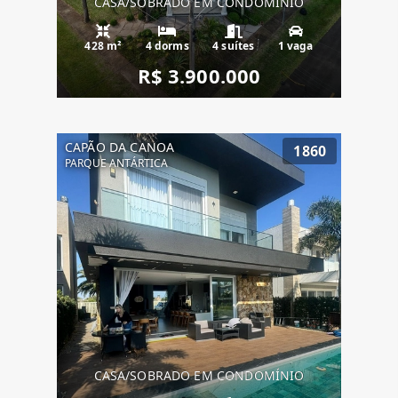
CASA/SOBRADO EM CONDOMÍNIO
428 m²
4 dorms
4 suítes
1 vaga
R$ 3.900.000
CAPÃO DA CANOA
1860
PARQUE ANTÁRTICA
CASA/SOBRADO EM CONDOMÍNIO