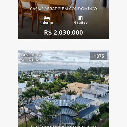
CASA/SOBRADO EM CONDOMÍNIO
4 dorms
4 suítes
R$ 2.030.000
XANGRI-LÁ
1875
ATLÂNTIDA