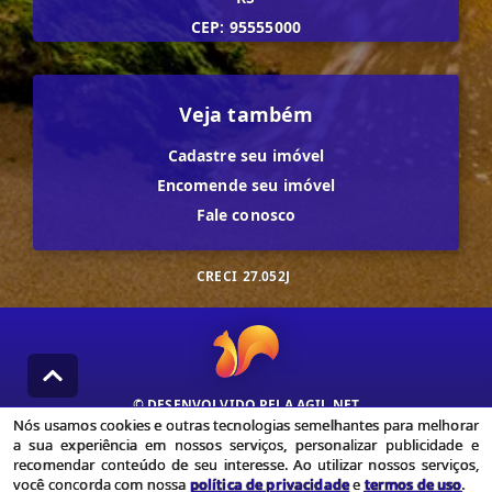
CEP: 95555000
Veja também
Cadastre seu imóvel
Encomende seu imóvel
Fale conosco
CRECI
27.052J
© DESENVOLVIDO PELA
AGIL.NET
Nós usamos cookies e outras tecnologias semelhantes para melhorar
Nós usamos cookies e outras tecnologias semelhantes para
a sua experiência em nossos serviços, personalizar publicidade e
melhorar a sua experiência em nossos serviços, personalizar
recomendar conteúdo de seu interesse. Ao utilizar nossos serviços,
publicidade e recomendar conteúdo de seu interesse. Ao utilizar
você concorda com nossa
política de privacidade
e
termos de uso
.