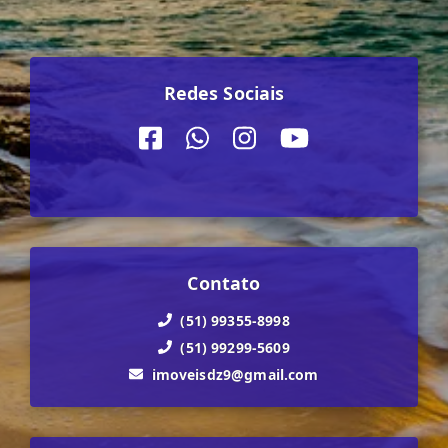
Redes Sociais
Contato
(51) 99355-8998
(51) 99299-5609
imoveisdz9@gmail.com