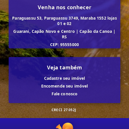
Venha nos conhecer
Paraguassu 53, Paraguassu 3749, Maraba 1552 lojas
01 e 02
Guarani, Capão Novo e Centro
|
Capão da Canoa
|
RS
CEP: 95555000
Veja também
Cadastre seu imóvel
Encomende seu imóvel
Fale conosco
CRECI
27.052J