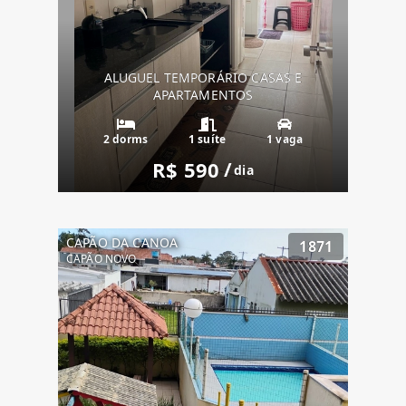
ALUGUEL TEMPORÁRIO CASAS E
APARTAMENTOS
2 dorms
1 suíte
1 vaga
R$ 590
/
dia
CAPÃO DA CANOA
1871
CAPÃO NOVO