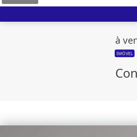
à ve
IMÓVEL
Con