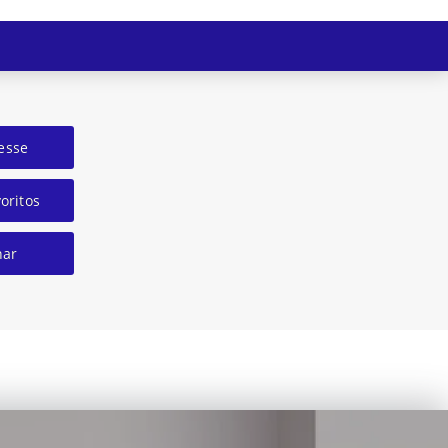
esse
oritos
har