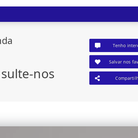
nda
Tenho inter
Salvar nos fav
sulte-nos
Compartil