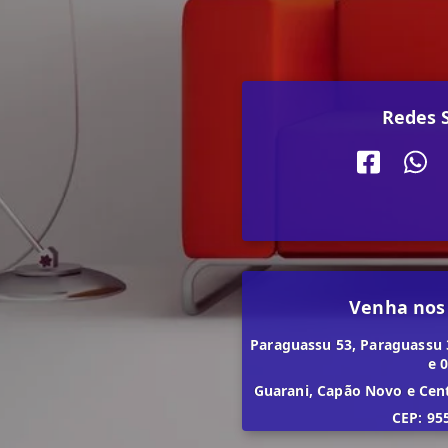
Redes S
Venha nos
Paraguassu 53, Paraguassu 
e 
Guarani, Capão Novo e Cen
CEP: 95