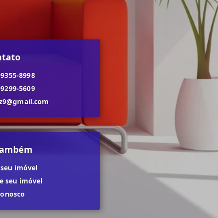
ntato
99355-8998
99299-5609
dz9@gmail.com
 também
 seu imóvel
 seu imóvel
conosco