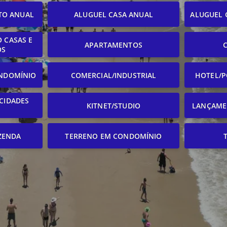
TO ANUAL
ALUGUEL CASA ANUAL
ALUGUEL 
 CASAS E
APARTAMENTOS
OS
NDOMÍNIO
COMERCIAL/INDUSTRIAL
HOTEL/P
CIDADES
KITNET/STUDIO
LANÇAME
ZENDA
TERRENO EM CONDOMÍNIO