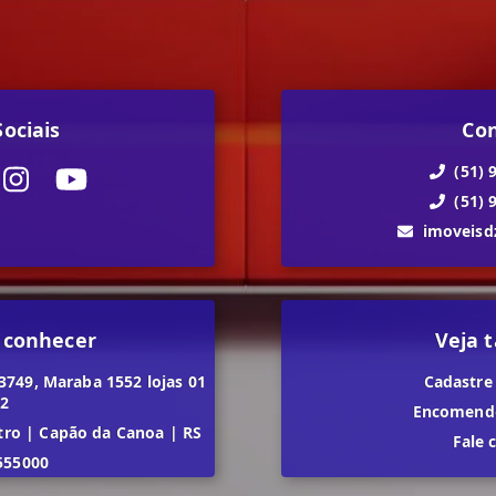
ociais
Co
(51) 
(51) 
imoveis
 conhecer
Veja
3749, Maraba 1552 lojas 01
Cadastre
02
Encomende
tro
|
Capão da Canoa
|
RS
Fale 
555000