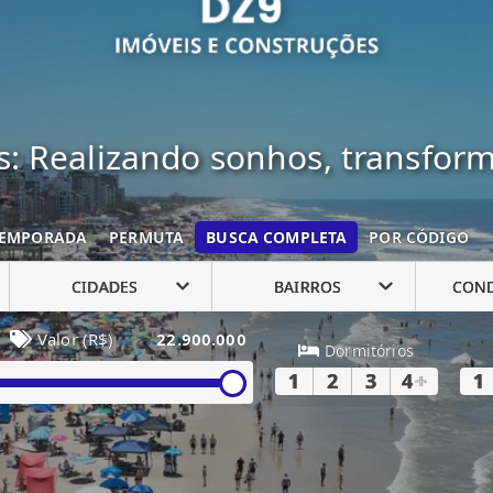
: Realizando sonhos, transfor
EMPORADA
PERMUTA
BUSCA COMPLETA
POR CÓDIGO
CIDADES
BAIRROS
CON
Valor (R$)
22.900.000
Dormitórios
1
2
3
4
+
1