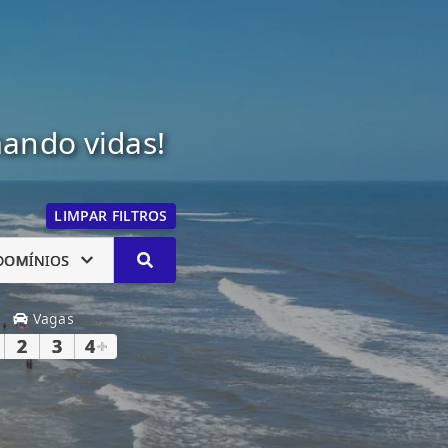
mando vidas!
LIMPAR FILTROS
DOMÍNIOS
Vagas
2
3
4
+