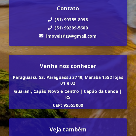
Contato
(51) 99355-8998
(51) 99299-5609
imoveisdz9@gmail.com
Venha nos conhecer
Paraguassu 53, Paraguassu 3749, Maraba 1552 lojas
01 e 02
Guarani, Capão Novo e Centro
|
Capão da Canoa
|
RS
CEP: 95555000
Veja também