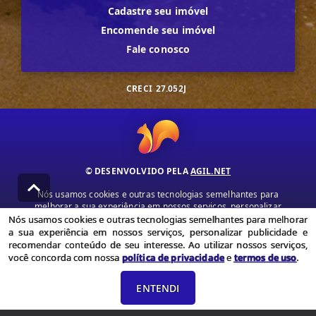
Cadastre seu imóvel
Encomende seu imóvel
Fale conosco
CRECI
27.052J
© DESENVOLVIDO PELA
AGIL.NET
Nós usamos cookies e outras tecnologias semelhantes para
melhorar a sua experiência em nossos serviços, personalizar
publicidade e recomendar conteúdo de seu interesse. Ao utilizar
Nós usamos cookies e outras tecnologias semelhantes para melhorar
nossos serviços, você concorda com nossa política de privacidade e
a sua experiência em nossos serviços, personalizar publicidade e
termos de uso.
recomendar conteúdo de seu interesse. Ao utilizar nossos serviços,
você concorda com nossa
política de privacidade
e
termos de uso
.
Política de Privacidade
Termos de uso
ENTENDI