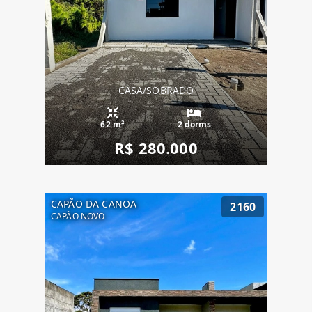
CASA/SOBRADO
62 m²
2 dorms
R$ 280.000
CAPÃO DA CANOA
2160
CAPÃO NOVO