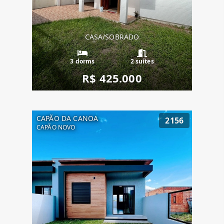
CASA/SOBRADO
3 dorms
2 suítes
R$ 425.000
CAPÃO DA CANOA
2156
CAPÃO NOVO