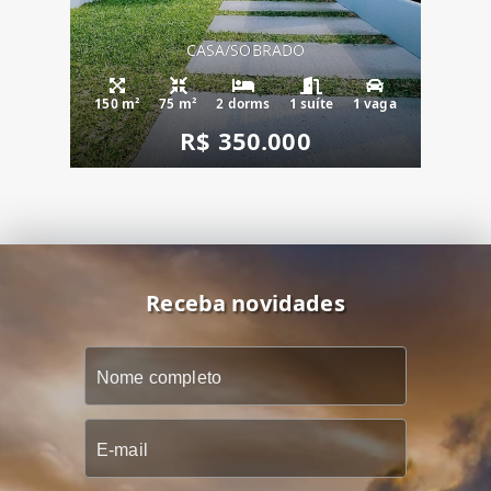
CASA/SOBRADO
150 m²
75 m²
2 dorms
1 suíte
1 vaga
R$ 350.000
Receba novidades