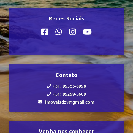
Redes Sociais
Contato
(51) 99355-8998
(51) 99299-5609
imoveisdz9@gmail.com
Venha nos conhecer