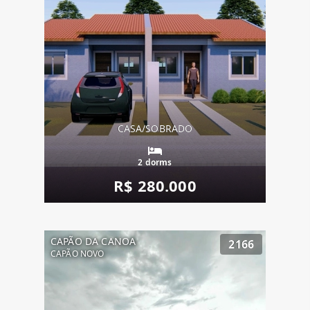
CASA/SOBRADO
2 dorms
R$ 280.000
CAPÃO DA CANOA
2166
CAPÃO NOVO