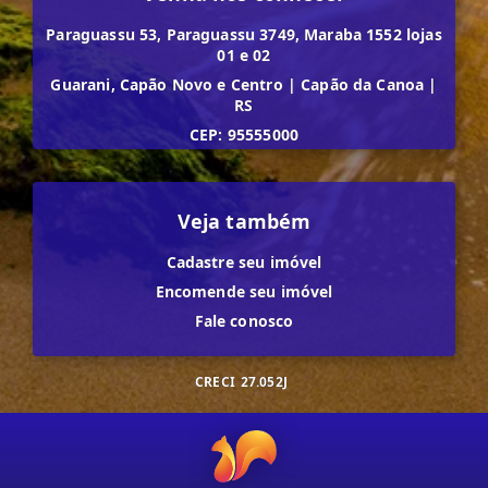
Paraguassu 53, Paraguassu 3749, Maraba 1552 lojas
01 e 02
Guarani, Capão Novo e Centro
|
Capão da Canoa
|
RS
CEP: 95555000
Veja também
Cadastre seu imóvel
Encomende seu imóvel
Fale conosco
CRECI
27.052J