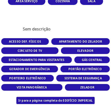
ÁREA SERVIÇO
COZINHA
SALA
Sem descrição
ACESSO DEF. FÍSICOS
APARTAMENTO DO ZELADOR
CIRCUITO DE TV
ELEVADOR
ESTACIONAMENTO PARA VISITANTES
GÁS CENTRAL
GERADOR DE EMERGÊNCIA
PORTÃO ELETRÔNICO
PORTEIRO ELETRÔNICO
SISTEMA DE SEGURANÇA
VISTA PANORÂMICA
ZELADOR
Ir para a página completa do EDIFÍCIO IMPERIAL