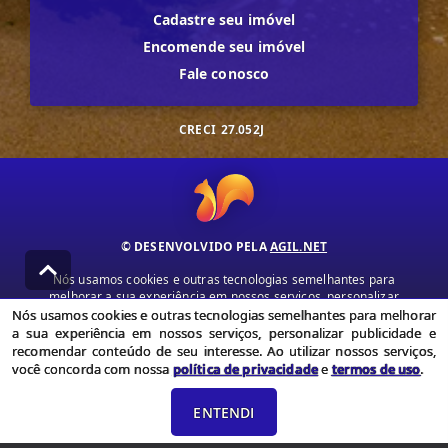
Cadastre seu imóvel
Encomende seu imóvel
Fale conosco
CRECI
27.052J
© DESENVOLVIDO PELA
AGIL.NET
Nós usamos cookies e outras tecnologias semelhantes para
melhorar a sua experiência em nossos serviços, personalizar
publicidade e recomendar conteúdo de seu interesse. Ao utilizar
Nós usamos cookies e outras tecnologias semelhantes para melhorar
nossos serviços, você concorda com nossa política de privacidade e
a sua experiência em nossos serviços, personalizar publicidade e
termos de uso.
recomendar conteúdo de seu interesse. Ao utilizar nossos serviços,
você concorda com nossa
política de privacidade
e
termos de uso
.
Política de Privacidade
Termos de uso
ENTENDI