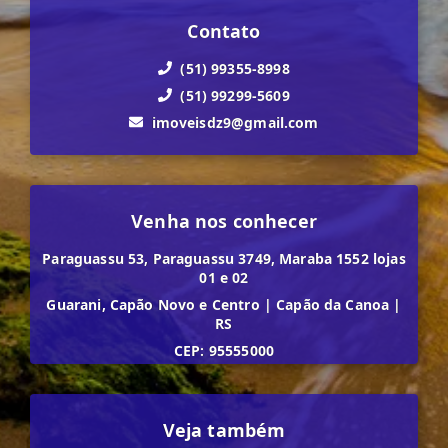
Contato
(51) 99355-8998
(51) 99299-5609
imoveisdz9@gmail.com
Venha nos conhecer
Paraguassu 53, Paraguassu 3749, Maraba 1552 lojas
01 e 02
Guarani, Capão Novo e Centro
|
Capão da Canoa
|
RS
CEP: 95555000
Veja também