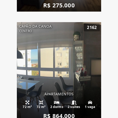
R$ 275.000
CAPÃO DA CANOA
2162
CENTRO
APARTAMENTOS
72 m²
72 m²
2 dorms
2 suítes
1 vaga
R$ 864.000