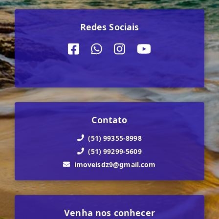
Redes Sociais
Contato
(51) 99355-8998
(51) 99299-5609
imoveisdz9@gmail.com
Venha nos conhecer