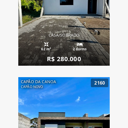
CASA/SOBRADO
62 m²
2 dorms
R$ 280.000
CAPÃO DA CANOA
2160
CAPÃO NOVO