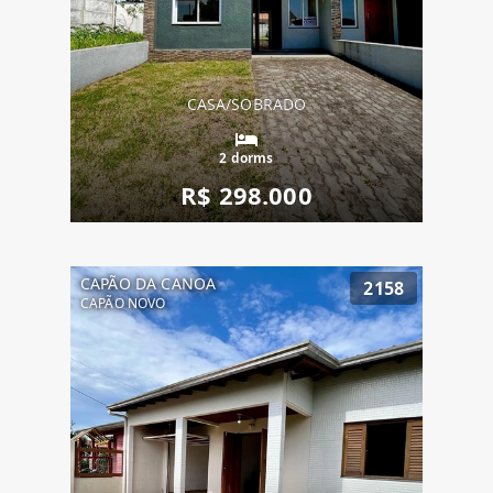
CASA/SOBRADO
2 dorms
R$ 298.000
CAPÃO DA CANOA
2158
CAPÃO NOVO