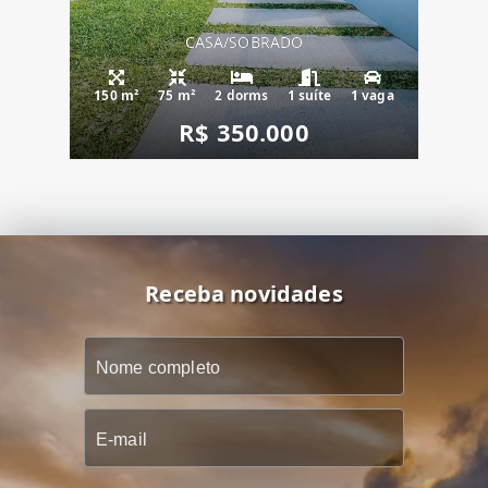
CASA/SOBRADO
150 m²
75 m²
2 dorms
1 suíte
1 vaga
R$ 350.000
Receba novidades