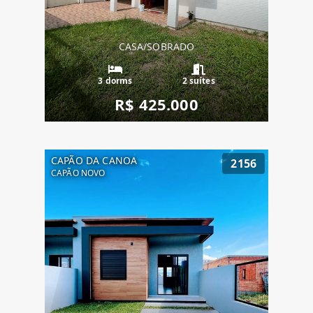
CASA/SOBRADO
3 dorms
2 suítes
R$ 425.000
CAPÃO DA CANOA
2156
CAPÃO NOVO