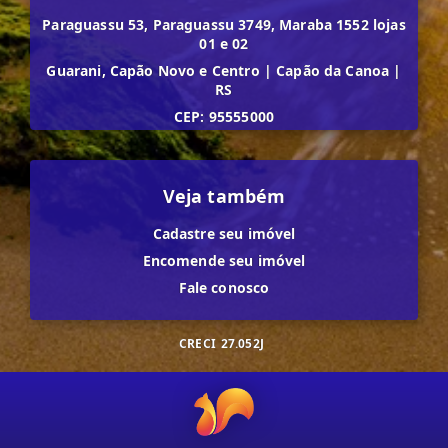
Paraguassu 53, Paraguassu 3749, Maraba 1552 lojas
01 e 02
Guarani, Capão Novo e Centro
|
Capão da Canoa
|
RS
CEP: 95555000
Veja também
Cadastre seu imóvel
Encomende seu imóvel
Fale conosco
CRECI
27.052J