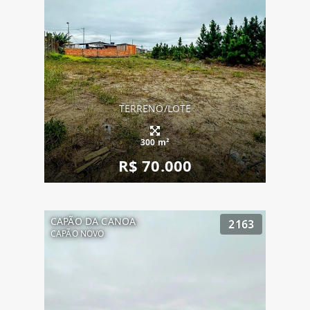
TERRENO/LOTE
300 m²
R$ 70.000
CAPÃO DA CANOA
2163
CAPÃO NOVO