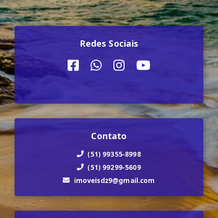
Redes Sociais
Contato
(51) 99355-8998
(51) 99299-5609
imoveisdz9@gmail.com