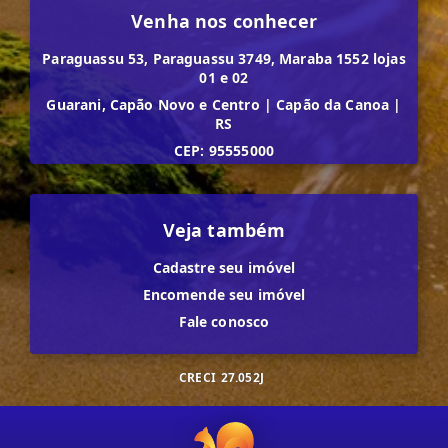
Venha nos conhecer
Paraguassu 53, Paraguassu 3749, Maraba 1552 lojas
01 e 02
Guarani, Capão Novo e Centro
|
Capão da Canoa
|
RS
CEP: 95555000
Veja também
Cadastre seu imóvel
Encomende seu imóvel
Fale conosco
CRECI
27.052J