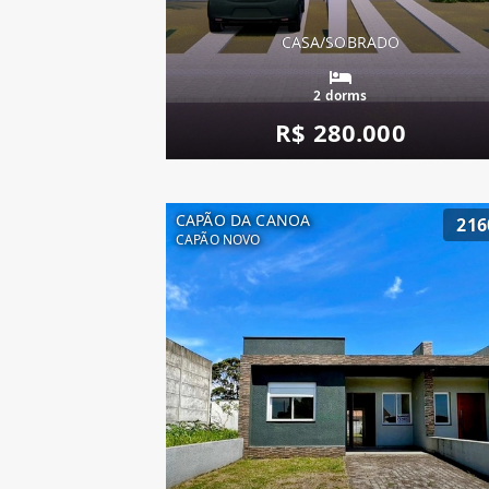
CASA/SOBRADO
2 dorms
R$ 280.000
CAPÃO DA CANOA
216
CAPÃO NOVO