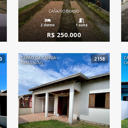
CASA/SOBRADO
2 dorms
1 suíte
R$ 250.000
CAPÃO DA CANOA
C
0
2158
CAPÃO NOVO
C