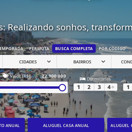
: Realizando sonhos, transfor
EMPORADA
PERMUTA
BUSCA COMPLETA
POR CÓDIGO
CIDADES
BAIRROS
CON
Valor (R$)
22.900.000
Dormitórios
1
2
3
4
+
1
TO ANUAL
ALUGUEL CASA ANUAL
ALUGUEL 