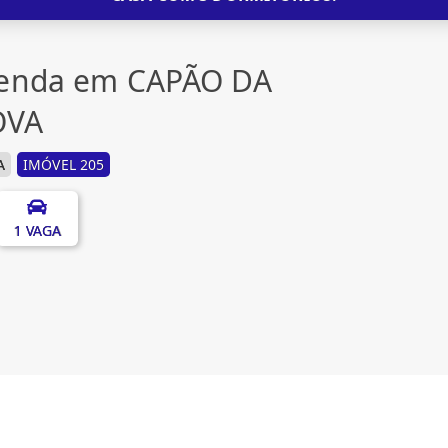
venda em CAPÃO DA
OVA
A
IMÓVEL 205
1 VAGA