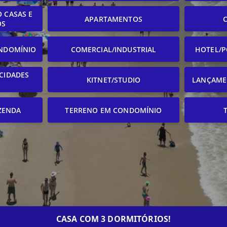
 CASAS E
APARTAMENTOS
OS
NDOMÍNIO
COMERCIAL/INDUSTRIAL
HOTEL/P
CIDADES
KITNET/STUDIO
LANÇAME
ZENDA
TERRENO EM CONDOMÍNIO
CASA COM 3 DORMITÓRIOS!