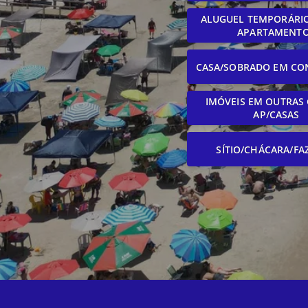
ALUGUEL TEMPORÁRIO
APARTAMENT
CASA/SOBRADO EM CO
IMÓVEIS EM OUTRAS 
AP/CASAS
SÍTIO/CHÁCARA/FA