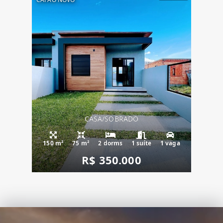
CASA/SOBRADO
150 m²
75 m²
2 dorms
1 suíte
1 vaga
R$ 350.000