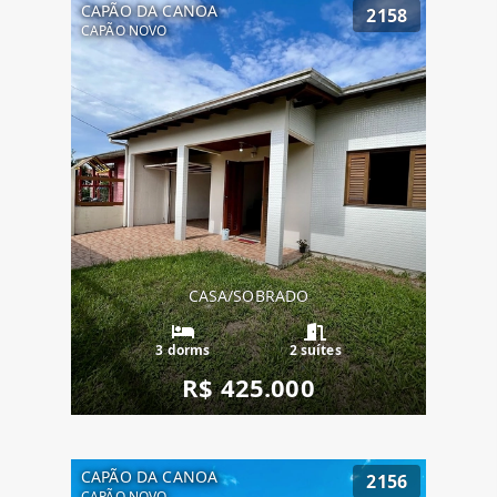
CAPÃO DA CANOA
2158
CAPÃO NOVO
CASA/SOBRADO
3 dorms
2 suítes
R$ 425.000
CAPÃO DA CANOA
2156
CAPÃO NOVO