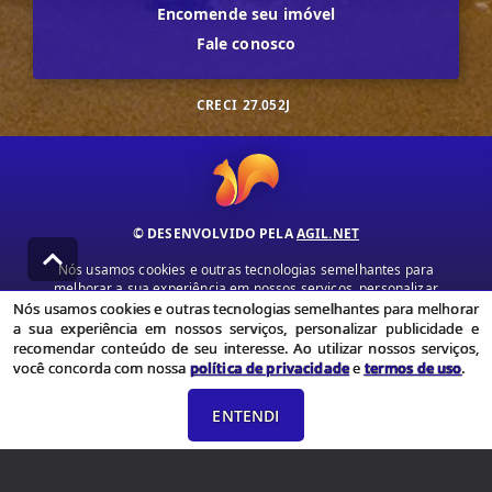
Encomende seu imóvel
Fale conosco
CRECI
27.052J
© DESENVOLVIDO PELA
AGIL.NET
Nós usamos cookies e outras tecnologias semelhantes para
melhorar a sua experiência em nossos serviços, personalizar
publicidade e recomendar conteúdo de seu interesse. Ao utilizar
Nós usamos cookies e outras tecnologias semelhantes para melhorar
nossos serviços, você concorda com nossa política de privacidade e
a sua experiência em nossos serviços, personalizar publicidade e
termos de uso.
recomendar conteúdo de seu interesse. Ao utilizar nossos serviços,
você concorda com nossa
política de privacidade
e
termos de uso
.
Política de Privacidade
Termos de uso
ENTENDI