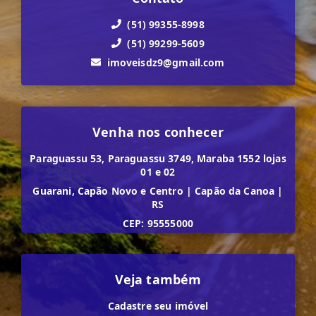
(51) 99355-8998
(51) 99299-5609
imoveisdz9@gmail.com
Venha nos conhecer
Paraguassu 53, Paraguassu 3749, Maraba 1552 lojas
01 e 02
Guarani, Capão Novo e Centro
|
Capão da Canoa
|
RS
CEP: 95555000
Veja também
Cadastre seu imóvel