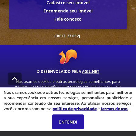
Cadastre seu imóvel
Encomende seu imóvel
Fale conosco
CRECI
27.052J
© DESENVOLVIDO PELA
AGIL.NET
Nós usamos cookies e outras tecnologias semelhantes para
melhorar a sua experiência em nossos serviços, personalizar
publicidade e recomendar conteúdo de seu interesse. Ao utilizar
Nós usamos cookies e outras tecnologias semelhantes para melhorar
nossos serviços, você concorda com nossa política de privacidade e
a sua experiência em nossos serviços, personalizar publicidade e
termos de uso.
recomendar conteúdo de seu interesse. Ao utilizar nossos serviços,
você concorda com nossa
política de privacidade
e
termos de uso
.
Política de Privacidade
Termos de uso
ENTENDI