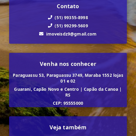
Contato
(51) 99355-8998
(51) 99299-5609
imoveisdz9@gmail.com
Venha nos conhecer
Paraguassu 53, Paraguassu 3749, Maraba 1552 lojas
01 e 02
Guarani, Capão Novo e Centro
|
Capão da Canoa
|
RS
CEP: 95555000
Veja também