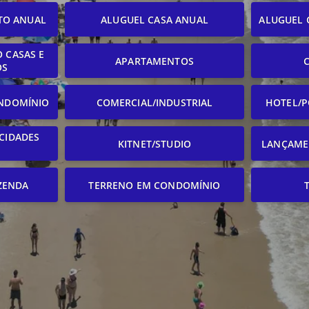
TO ANUAL
ALUGUEL CASA ANUAL
ALUGUEL 
 CASAS E
APARTAMENTOS
OS
NDOMÍNIO
COMERCIAL/INDUSTRIAL
HOTEL/P
CIDADES
KITNET/STUDIO
LANÇAME
ZENDA
TERRENO EM CONDOMÍNIO