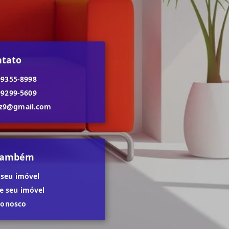
ntato
99355-8998
99299-5609
dz9@gmail.com
 também
 seu imóvel
 seu imóvel
conosco