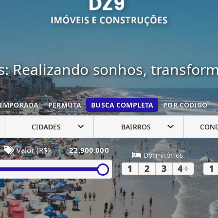
: Realizando sonhos, transfor
EMPORADA
PERMUTA
BUSCA COMPLETA
POR CÓDIGO
CIDADES
BAIRROS
CON
Valor (R$)
22.900.000
Dormitórios
1
2
3
4
+
1