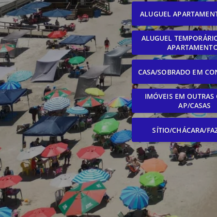
ALUGUEL APARTAMEN
ALUGUEL TEMPORÁRIO
APARTAMENT
CASA/SOBRADO EM CO
IMÓVEIS EM OUTRAS 
AP/CASAS
SÍTIO/CHÁCARA/FA