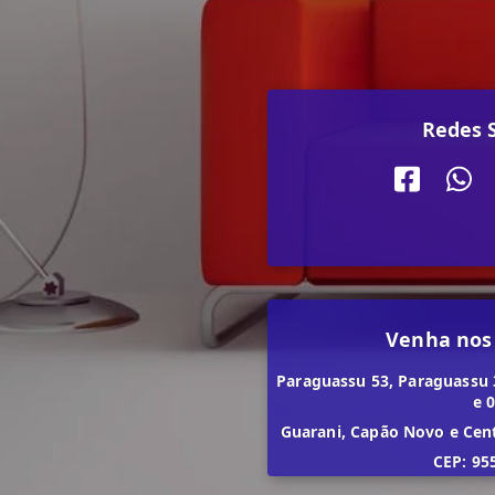
Redes S
Venha nos
Paraguassu 53, Paraguassu 
e 
Guarani, Capão Novo e Cen
CEP: 95