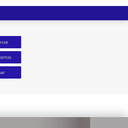
esse
oritos
har