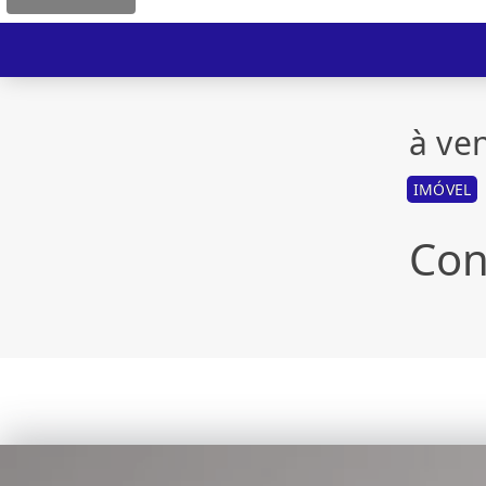
à ve
IMÓVEL
Con