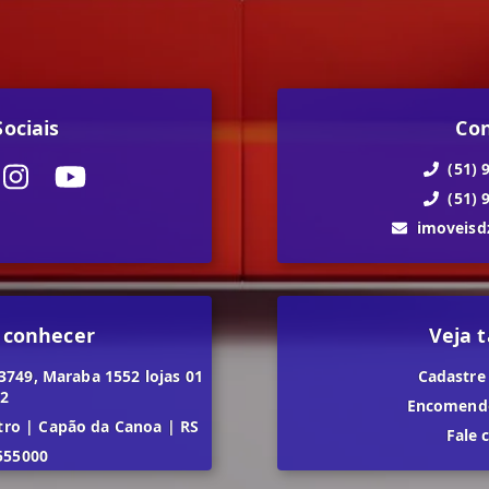
ociais
Co
(51) 
(51) 
imoveis
 conhecer
Veja
3749, Maraba 1552 lojas 01
Cadastre
02
Encomende
tro
|
Capão da Canoa
|
RS
Fale 
555000