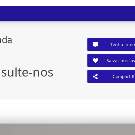
nda
Tenho inter
Salvar nos fav
sulte-nos
Compartil