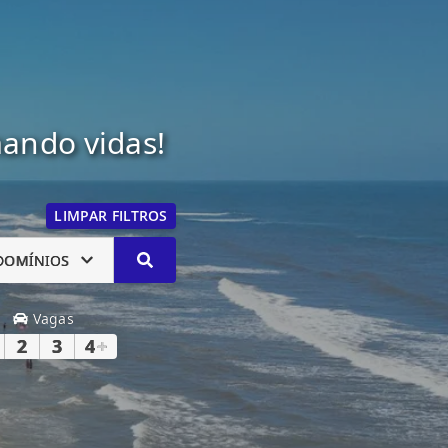
mando vidas!
LIMPAR FILTROS
DOMÍNIOS
Vagas
2
3
4
+