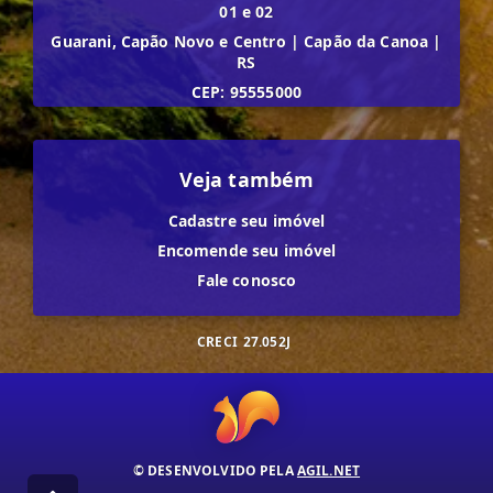
01 e 02
Guarani, Capão Novo e Centro
|
Capão da Canoa
|
RS
CEP: 95555000
Veja também
Cadastre seu imóvel
Encomende seu imóvel
Fale conosco
CRECI
27.052J
© DESENVOLVIDO PELA
AGIL.NET