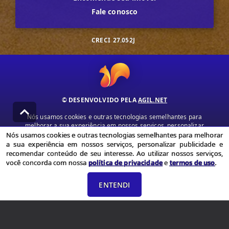
Fale conosco
CRECI
27.052J
© DESENVOLVIDO PELA
AGIL.NET
Nós usamos cookies e outras tecnologias semelhantes para
melhorar a sua experiência em nossos serviços, personalizar
publicidade e recomendar conteúdo de seu interesse. Ao utilizar
Nós usamos cookies e outras tecnologias semelhantes para melhorar
nossos serviços, você concorda com nossa política de privacidade e
a sua experiência em nossos serviços, personalizar publicidade e
termos de uso.
recomendar conteúdo de seu interesse. Ao utilizar nossos serviços,
você concorda com nossa
política de privacidade
e
termos de uso
.
Política de Privacidade
Termos de uso
ENTENDI