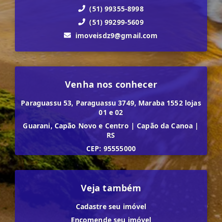
(51) 99355-8998
(51) 99299-5609
imoveisdz9@gmail.com
Venha nos conhecer
Paraguassu 53, Paraguassu 3749, Maraba 1552 lojas
01 e 02
Guarani, Capão Novo e Centro
|
Capão da Canoa
|
RS
CEP: 95555000
Veja também
Cadastre seu imóvel
Encomende seu imóvel