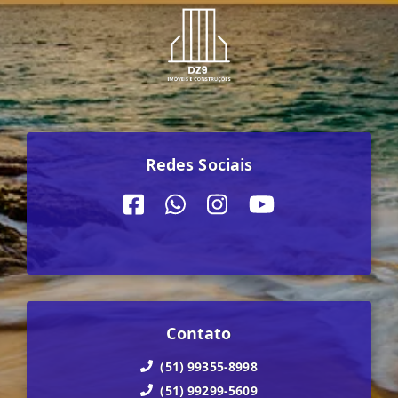
Redes Sociais
Contato
(51) 99355-8998
(51) 99299-5609