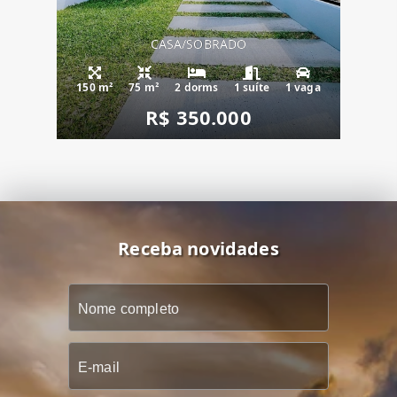
CASA/SOBRADO
150 m²
75 m²
2 dorms
1 suíte
1 vaga
R$ 350.000
Receba novidades