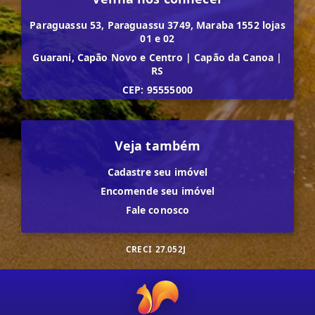
Paraguassu 53, Paraguassu 3749, Maraba 1552 lojas
01 e 02
Guarani, Capão Novo e Centro
|
Capão da Canoa
|
RS
CEP: 95555000
Veja também
Cadastre seu imóvel
Encomende seu imóvel
Fale conosco
CRECI
27.052J