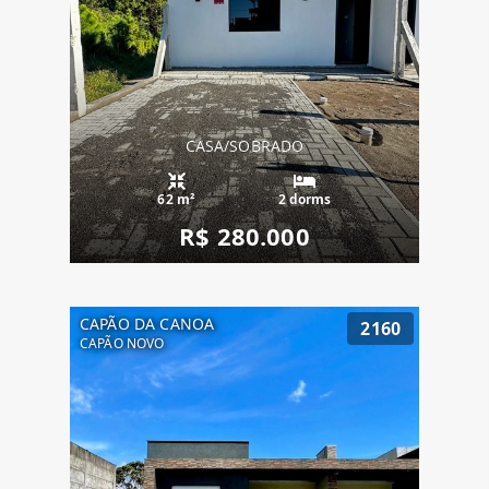
CASA/SOBRADO
62 m²
2 dorms
R$ 280.000
CAPÃO DA CANOA
2160
CAPÃO NOVO