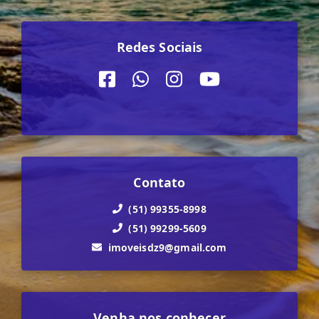
Redes Sociais
Contato
(51) 99355-8998
(51) 99299-5609
imoveisdz9@gmail.com
Venha nos conhecer