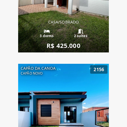
CASA/SOBRADO
3 dorms
2 suítes
R$ 425.000
CAPÃO DA CANOA
2156
CAPÃO NOVO