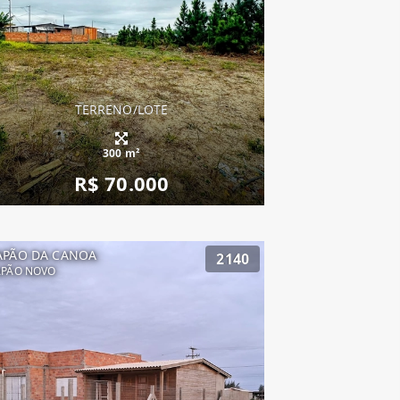
TERRENO/LOTE
300 m²
R$ 70.000
APÃO DA CANOA
2140
APÃO NOVO