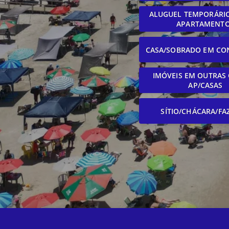
ALUGUEL TEMPORÁRIO
APARTAMENT
CASA/SOBRADO EM CO
IMÓVEIS EM OUTRAS 
AP/CASAS
SÍTIO/CHÁCARA/FA