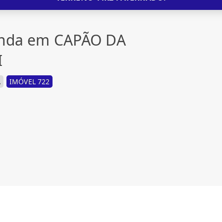
venda em CAPÃO DA
I
A
IMÓVEL 722