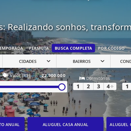
: Realizando sonhos, transfor
EMPORADA
PERMUTA
BUSCA COMPLETA
POR CÓDIGO
CIDADES
BAIRROS
CON
Valor (R$)
22.900.000
Dormitórios
1
2
3
4
+
1
TO ANUAL
ALUGUEL CASA ANUAL
ALUGUEL 