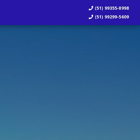
(51) 99355-8998
(51) 99299-5609