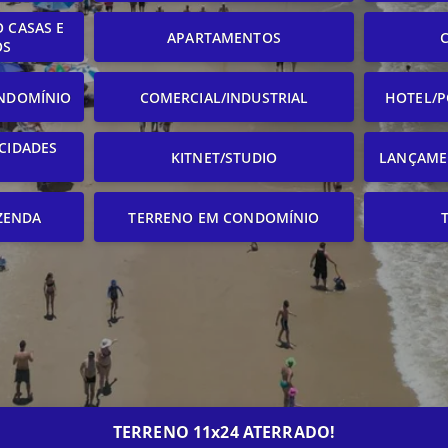
 CASAS E
APARTAMENTOS
OS
NDOMÍNIO
COMERCIAL/INDUSTRIAL
HOTEL/P
CIDADES
KITNET/STUDIO
LANÇAME
ZENDA
TERRENO EM CONDOMÍNIO
TERRENO 11x24 ATERRADO!