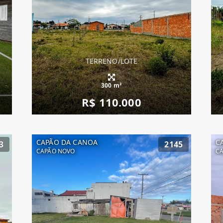
TERRENO/LOTE
300 m²
R$ 110.000
CAPÃO DA CANOA
C
3
2145
CAPÃO NOVO
C