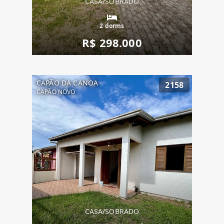
CASA/SOBRADO
2 dorms
R$ 298.000
CAPÃO DA CANOA
2158
CAPÃO NOVO
CASA/SOBRADO