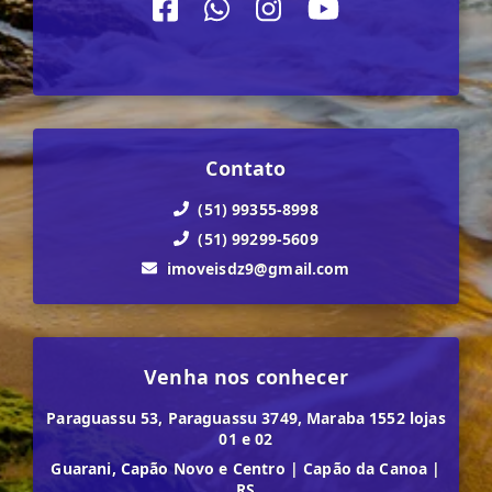
Contato
(51) 99355-8998
(51) 99299-5609
imoveisdz9@gmail.com
Venha nos conhecer
Paraguassu 53, Paraguassu 3749, Maraba 1552 lojas
01 e 02
Guarani, Capão Novo e Centro
|
Capão da Canoa
|
RS