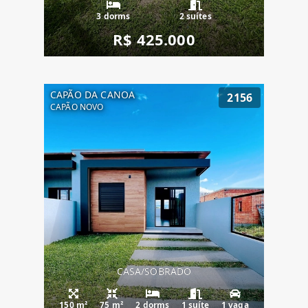
3 dorms
2 suítes
R$ 425.000
CAPÃO DA CANOA
2156
CAPÃO NOVO
CASA/SOBRADO
150 m²
75 m²
2 dorms
1 suíte
1 vaga