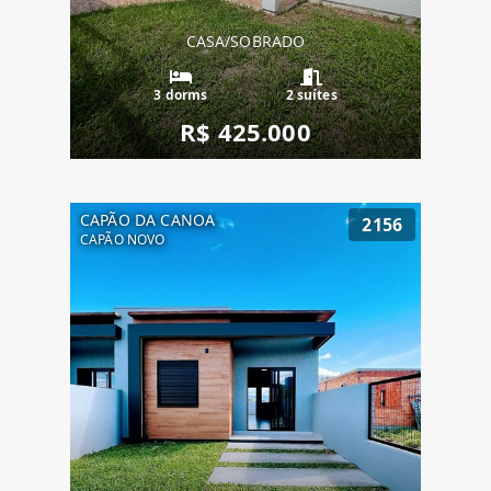
CASA/SOBRADO
3 dorms
2 suítes
R$ 425.000
CAPÃO DA CANOA
2156
CAPÃO NOVO