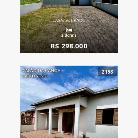
CASA/SOBRADO
2 dorms
R$ 298.000
CAPÃO DA CANOA
2158
CAPÃO NOVO