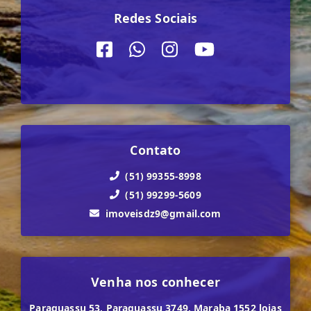
Redes Sociais
Contato
(51) 99355-8998
(51) 99299-5609
imoveisdz9@gmail.com
Venha nos conhecer
Paraguassu 53, Paraguassu 3749, Maraba 1552 lojas