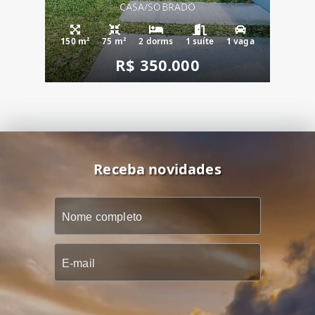
CASA/SOBRADO
150 m²
75 m²
2 dorms
1 suíte
1 vaga
R$ 350.000
Receba novidades