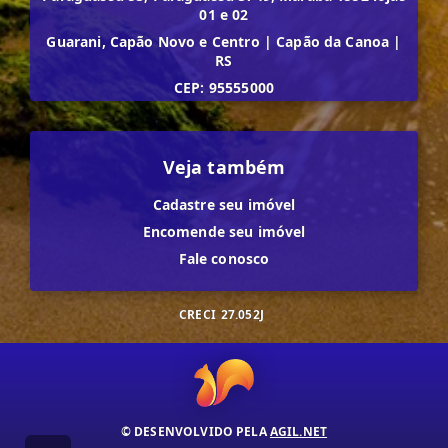
01 e 02
Guarani, Capão Novo e Centro
|
Capão da Canoa
|
RS
CEP: 95555000
Veja também
Cadastre seu imóvel
Encomende seu imóvel
Fale conosco
CRECI
27.052J
© DESENVOLVIDO PELA
AGIL.NET