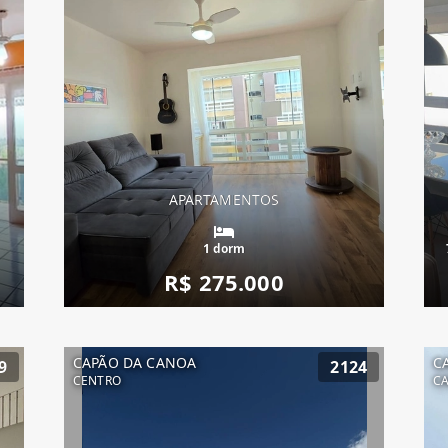
APARTAMENTOS
1 dorm
R$ 275.000
CAPÃO DA CANOA
C
9
2124
CENTRO
C