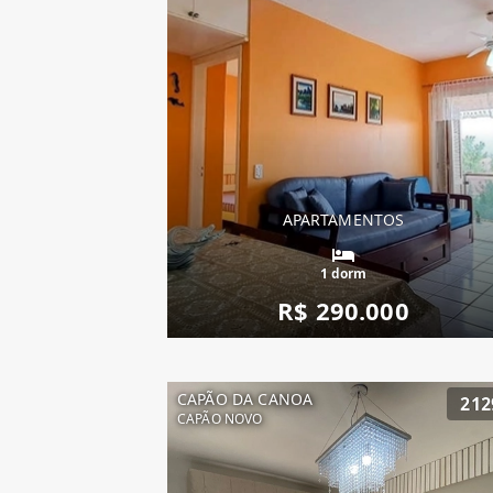
APARTAMENTOS
1 dorm
R$ 290.000
CAPÃO DA CANOA
212
CAPÃO NOVO