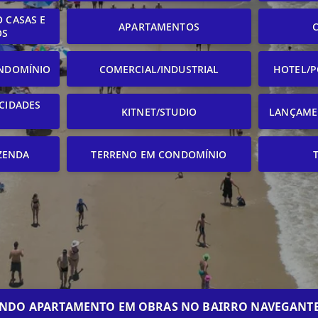
 CASAS E
APARTAMENTOS
OS
NDOMÍNIO
COMERCIAL/INDUSTRIAL
HOTEL/P
CIDADES
KITNET/STUDIO
LANÇAME
ZENDA
TERRENO EM CONDOMÍNIO
INDO APARTAMENTO EM OBRAS NO BAIRRO NAVEGANTE