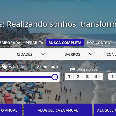
: Realizando sonhos, transfor
EMPORADA
PERMUTA
BUSCA COMPLETA
POR CÓDIGO
CIDADES
BAIRROS
CON
Valor (R$)
22.900.000
Dormitórios
1
2
3
4
+
1
TO ANUAL
ALUGUEL CASA ANUAL
ALUGUEL 