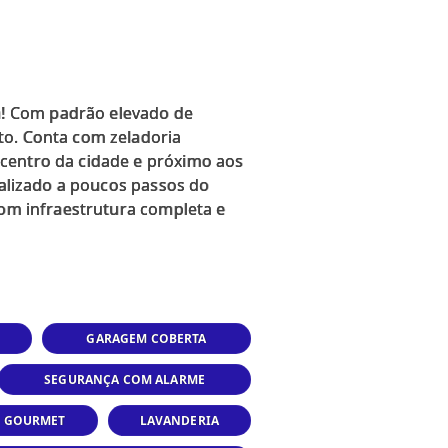
a! Com padrão elevado de
to. Conta com zeladoria
 centro da cidade e próximo aos
calizado a poucos passos do
com infraestrutura completa e
GARAGEM COBERTA
SEGURANÇA COM ALARME
O GOURMET
LAVANDERIA