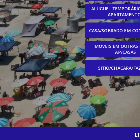
ALUGUEL TEMPORÁRIO
APARTAMENT
CASA/SOBRADO EM CO
IMÓVEIS EM OUTRAS 
AP/CASAS
SÍTIO/CHÁCARA/FA
L