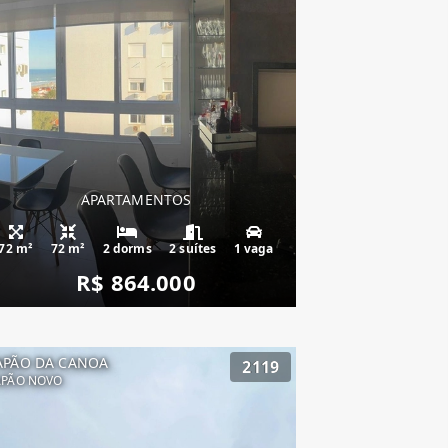
APARTAMENTOS
72 m²
72 m²
2 dorms
2 suítes
1 vaga
R$ 864.000
APÃO DA CANOA
2119
APÃO NOVO