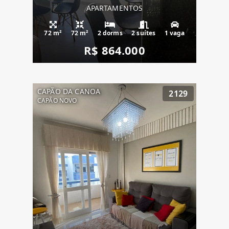
APARTAMENTOS
72 m²
72 m²
2 dorms
2 suítes
1 vaga
R$ 864.000
CAPÃO DA CANOA
2129
CAPÃO NOVO