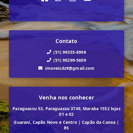
Contato
(51) 99355-8998
(51) 99299-5609
imoveisdz9@gmail.com
Venha nos conhecer
Paraguassu 53, Paraguassu 3749, Maraba 1552 lojas
01 e 02
Guarani, Capão Novo e Centro
|
Capão da Canoa
|
RS