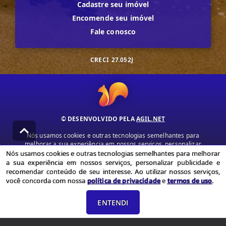
Cadastre seu imóvel
Encomende seu imóvel
Fale conosco
CRECI
27.052J
© DESENVOLVIDO PELA
AGIL.NET
Nós usamos cookies e outras tecnologias semelhantes para
melhorar a sua experiência em nossos serviços, personalizar
publicidade e recomendar conteúdo de seu interesse. Ao utilizar
Nós usamos cookies e outras tecnologias semelhantes para melhorar
nossos serviços, você concorda com nossa política de privacidade e
a sua experiência em nossos serviços, personalizar publicidade e
termos de uso.
recomendar conteúdo de seu interesse. Ao utilizar nossos serviços,
você concorda com nossa
política de privacidade
e
termos de uso
.
Política de Privacidade
Termos de uso
ENTENDI