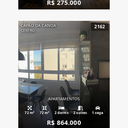
R$ 275.000
CAPÃO DA CANOA
2162
CENTRO
APARTAMENTOS
72 m²
72 m²
2 dorms
2 suítes
1 vaga
R$ 864.000