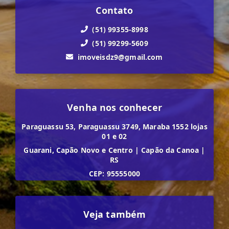
Contato
(51) 99355-8998
(51) 99299-5609
imoveisdz9@gmail.com
Venha nos conhecer
Paraguassu 53, Paraguassu 3749, Maraba 1552 lojas
01 e 02
Guarani, Capão Novo e Centro
|
Capão da Canoa
|
RS
CEP: 95555000
Veja também