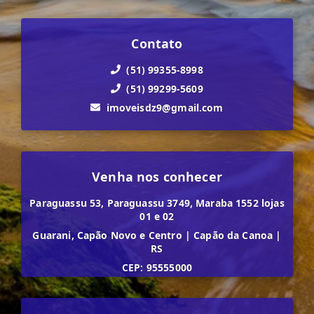
Contato
(51) 99355-8998
(51) 99299-5609
imoveisdz9@gmail.com
Venha nos conhecer
Paraguassu 53, Paraguassu 3749, Maraba 1552 lojas
01 e 02
Guarani, Capão Novo e Centro
|
Capão da Canoa
|
RS
CEP: 95555000