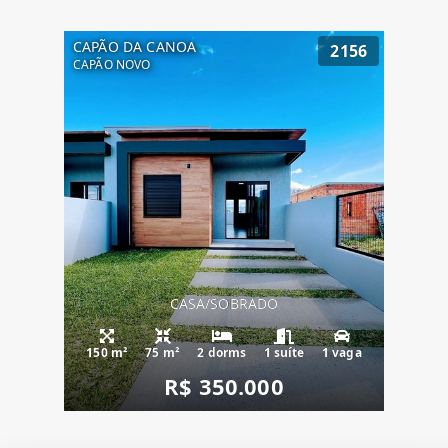
CAPÃO DA CANOA
2156
CAPÃO NOVO
CASA/SOBRADO
150 m²
75 m²
2 dorms
1 suíte
1 vaga
R$ 350.000