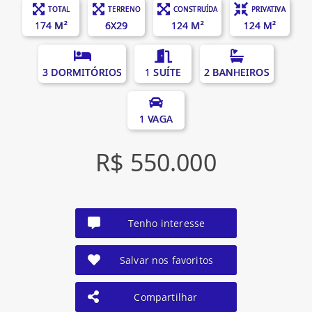
TOTAL
TERRENO
CONSTRUÍDA
PRIVATIVA
174 M²
6X29
124 M²
124 M²
3 DORMITÓRIOS
1 SUÍTE
2 BANHEIROS
1 VAGA
R$ 550.000
Tenho interesse
Salvar nos favoritos
Compartilhar