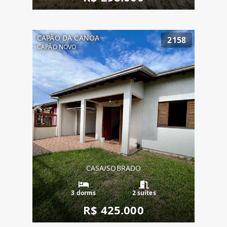
CAPÃO DA CANOA
2158
CAPÃO NOVO
CASA/SOBRADO
3 dorms
2 suítes
R$ 425.000