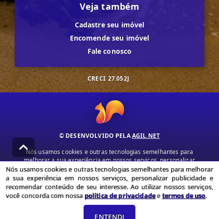
Veja também
Cadastre seu imóvel
Encomende seu imóvel
Fale conosco
CRECI
27.052J
© DESENVOLVIDO PELA
AGIL.NET
Nós usamos cookies e outras tecnologias semelhantes para
melhorar a sua experiência em nossos serviços, personalizar
publicidade e recomendar conteúdo de seu interesse. Ao utilizar
Nós usamos cookies e outras tecnologias semelhantes para melhorar
nossos serviços, você concorda com nossa política de privacidade e
a sua experiência em nossos serviços, personalizar publicidade e
termos de uso.
recomendar conteúdo de seu interesse. Ao utilizar nossos serviços,
você concorda com nossa
política de privacidade
e
termos de uso
.
Política de Privacidade
Termos de uso
ENTENDI