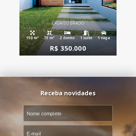
CASA/SOBRADO
150 m²
75 m²
2 dorms
1 suíte
1 vaga
R$ 350.000
Receba novidades