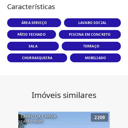
Características
ÁREA SERVIÇO
LAVABO SOCIAL
PÁTIO FECHADO
PISCINA EM CONCRETO
SALA
TERRAÇO
CHURRASQUEIRA
MOBILIADO
Imóveis similares
CAPÃO DA CANOA
2209
CAPÃO NOVO