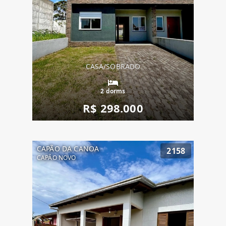
CASA/SOBRADO
2 dorms
R$ 298.000
CAPÃO DA CANOA
2158
CAPÃO NOVO