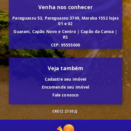
Venha nos conhecer
Paraguassu 53, Paraguassu 3749, Maraba 1552 lojas
01 e 02
Guarani, Capão Novo e Centro
|
Capão da Canoa
|
RS
CEP: 95555000
Veja também
Cadastre seu imóvel
Encomende seu imóvel
Fale conosco
CRECI
27.052J