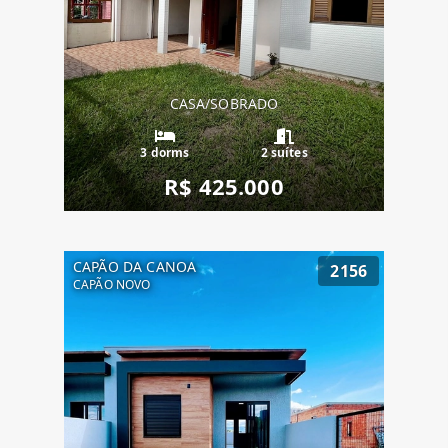
CASA/SOBRADO
3 dorms
2 suítes
R$ 425.000
CAPÃO DA CANOA
2156
CAPÃO NOVO