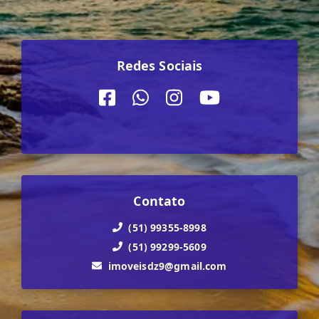
Redes Sociais
Contato
(51) 99355-8998
(51) 99299-5609
imoveisdz9@gmail.com