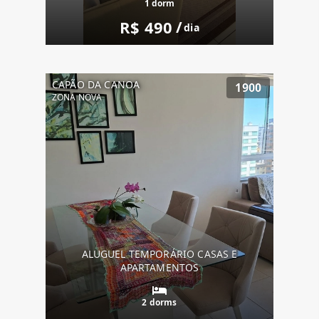
1 dorm
R$ 490
/
dia
CAPÃO DA CANOA
1900
ZONA NOVA
ALUGUEL TEMPORÁRIO CASAS E
APARTAMENTOS
2 dorms