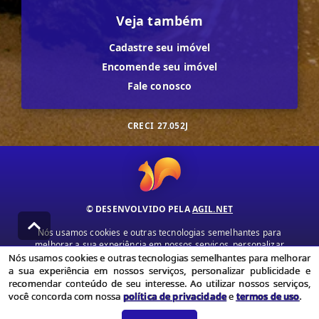
Veja também
Cadastre seu imóvel
Encomende seu imóvel
Fale conosco
CRECI
27.052J
© DESENVOLVIDO PELA
AGIL.NET
Nós usamos cookies e outras tecnologias semelhantes para
melhorar a sua experiência em nossos serviços, personalizar
publicidade e recomendar conteúdo de seu interesse. Ao utilizar
Nós usamos cookies e outras tecnologias semelhantes para melhorar
nossos serviços, você concorda com nossa política de privacidade e
a sua experiência em nossos serviços, personalizar publicidade e
termos de uso.
recomendar conteúdo de seu interesse. Ao utilizar nossos serviços,
você concorda com nossa
política de privacidade
e
termos de uso
.
Política de Privacidade
Termos de uso