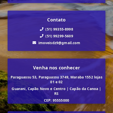
Contato
(51) 99355-8998
(51) 99299-5609
imoveisdz9@gmail.com
Venha nos conhecer
Paraguassu 53, Paraguassu 3749, Maraba 1552 lojas
01 e 02
Guarani, Capão Novo e Centro
|
Capão da Canoa
|
RS
CEP: 95555000