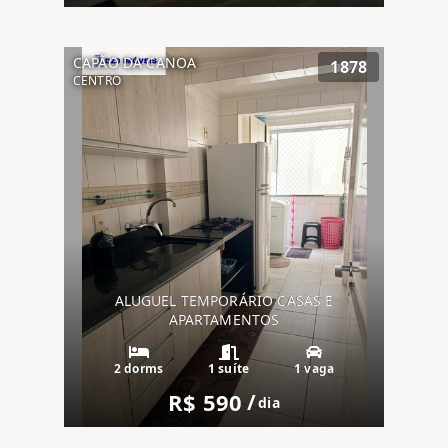
CAPÃO DA CANOA
1878
CENTRO
ALUGUEL TEMPORÁRIO CASAS E
APARTAMENTOS
2 dorms
1 suíte
1 vaga
R$ 590
/
dia