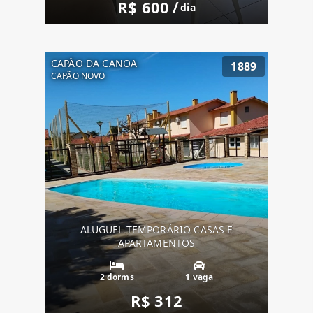
R$ 600
/
dia
CAPÃO DA CANOA
1889
CAPÃO NOVO
ALUGUEL TEMPORÁRIO CASAS E
APARTAMENTOS
2 dorms
1 vaga
R$ 312