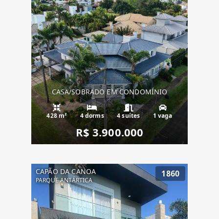
CASA/SOBRADO EM CONDOMÍNIO
428 m²
4 dorms
4 suítes
1 vaga
R$ 3.900.000
CAPÃO DA CANOA
1860
PARQUE ANTÁRTICA