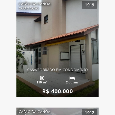
CAPÃO DA CANOA
1919
CAPÃO NOVO
CASA/SOBRADO EM CONDOMÍNIO
110 m²
2 dorms
R$ 400.000
CAPÃO DA CANOA
1912