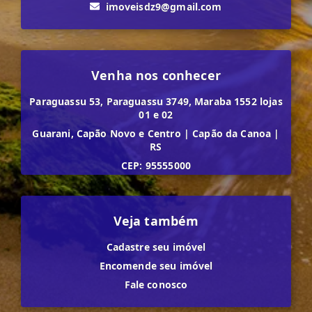
imoveisdz9@gmail.com
Venha nos conhecer
Paraguassu 53, Paraguassu 3749, Maraba 1552 lojas
01 e 02
Guarani, Capão Novo e Centro
|
Capão da Canoa
|
RS
CEP: 95555000
Veja também
Cadastre seu imóvel
Encomende seu imóvel
Fale conosco