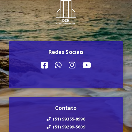
Redes Sociais
Contato
(51) 99355-8998
(51) 99299-5609