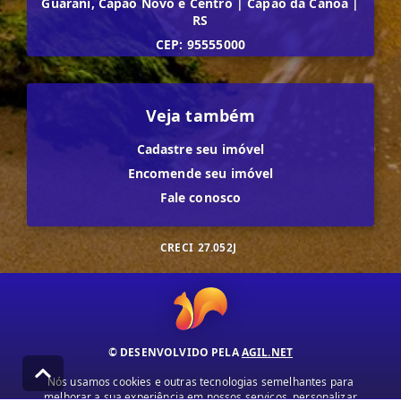
Guarani, Capão Novo e Centro
|
Capão da Canoa
|
RS
CEP: 95555000
Veja também
Cadastre seu imóvel
Encomende seu imóvel
Fale conosco
CRECI
27.052J
© DESENVOLVIDO PELA
AGIL.NET
Nós usamos cookies e outras tecnologias semelhantes para
melhorar a sua experiência em nossos serviços, personalizar