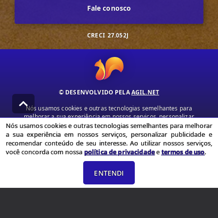
Fale conosco
CRECI
27.052J
© DESENVOLVIDO PELA
AGIL.NET
Nós usamos cookies e outras tecnologias semelhantes para
melhorar a sua experiência em nossos serviços, personalizar
publicidade e recomendar conteúdo de seu interesse. Ao utilizar
Nós usamos cookies e outras tecnologias semelhantes para melhorar
nossos serviços, você concorda com nossa política de privacidade e
a sua experiência em nossos serviços, personalizar publicidade e
termos de uso.
recomendar conteúdo de seu interesse. Ao utilizar nossos serviços,
você concorda com nossa
política de privacidade
e
termos de uso
.
Política de Privacidade
Termos de uso
ENTENDI