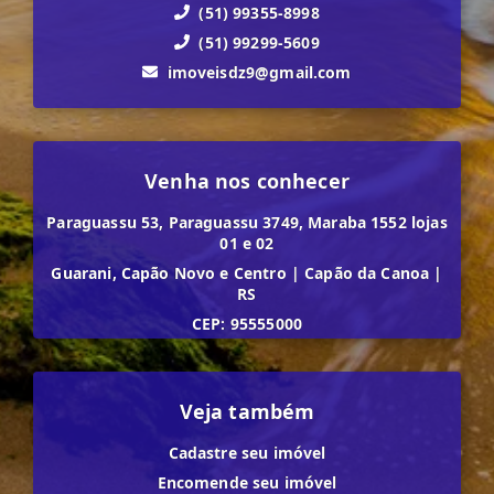
(51) 99355-8998
(51) 99299-5609
imoveisdz9@gmail.com
Venha nos conhecer
Paraguassu 53, Paraguassu 3749, Maraba 1552 lojas
01 e 02
Guarani, Capão Novo e Centro
|
Capão da Canoa
|
RS
CEP: 95555000
Veja também
Cadastre seu imóvel
Encomende seu imóvel