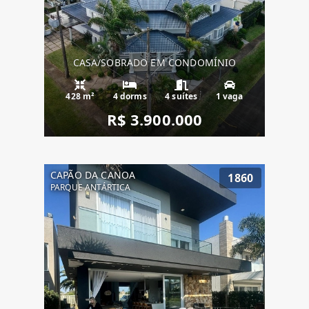
CASA/SOBRADO EM CONDOMÍNIO
428 m²
4 dorms
4 suítes
1 vaga
R$ 3.900.000
CAPÃO DA CANOA
1860
PARQUE ANTÁRTICA