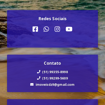
Redes Sociais
Contato
(51) 99355-8998
(51) 99299-5609
imoveisdz9@gmail.com