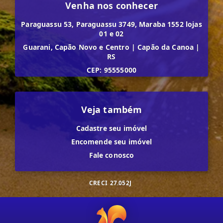
Venha nos conhecer
Paraguassu 53, Paraguassu 3749, Maraba 1552 lojas
01 e 02
Guarani, Capão Novo e Centro
|
Capão da Canoa
|
RS
CEP: 95555000
Veja também
Cadastre seu imóvel
Encomende seu imóvel
Fale conosco
CRECI
27.052J