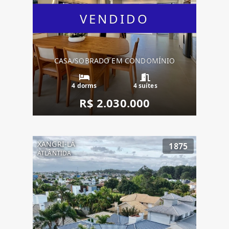
VENDIDO
CASA/SOBRADO EM CONDOMÍNIO
4 dorms
4 suítes
R$ 2.030.000
XANGRI-LÁ
1875
ATLÂNTIDA