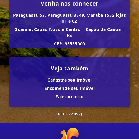
Venha nos conhecer
Paraguassu 53, Paraguassu 3749, Maraba 1552 lojas
01 e 02
Guarani, Capão Novo e Centro
|
Capão da Canoa
|
RS
CEP: 95555000
Veja também
Cadastre seu imóvel
Encomende seu imóvel
Fale conosco
CRECI
27.052J