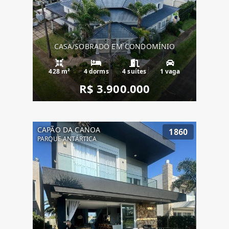
CASA/SOBRADO EM CONDOMÍNIO
428 m²
4 dorms
4 suítes
1 vaga
R$ 3.900.000
CAPÃO DA CANOA
1860
PARQUE ANTÁRTICA