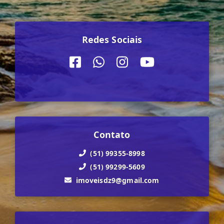
Redes Sociais
Contato
(51) 99355-8998
(51) 99299-5609
imoveisdz9@gmail.com