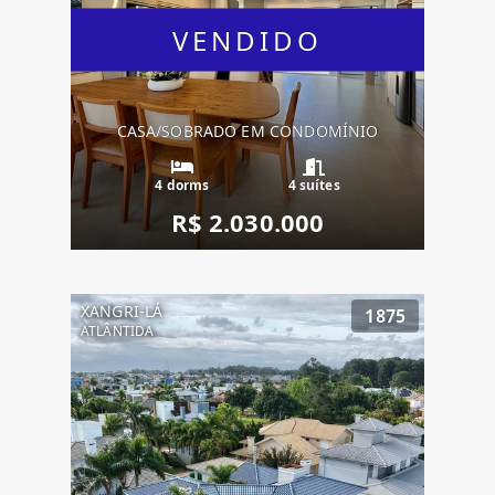
VENDIDO
CASA/SOBRADO EM CONDOMÍNIO
4 dorms
4 suítes
R$ 2.030.000
XANGRI-LÁ
1875
ATLÂNTIDA