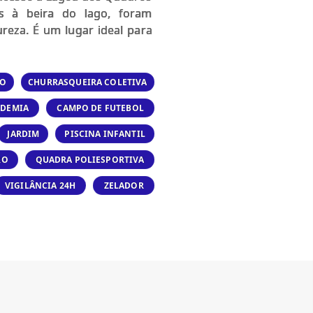
s à beira do lago, foram
reza. É um lugar ideal para
IO
CHURRASQUEIRA COLETIVA
ADEMIA
CAMPO DE FUTEBOL
JARDIM
PISCINA INFANTIL
RO
QUADRA POLIESPORTIVA
VIGILÂNCIA 24H
ZELADOR