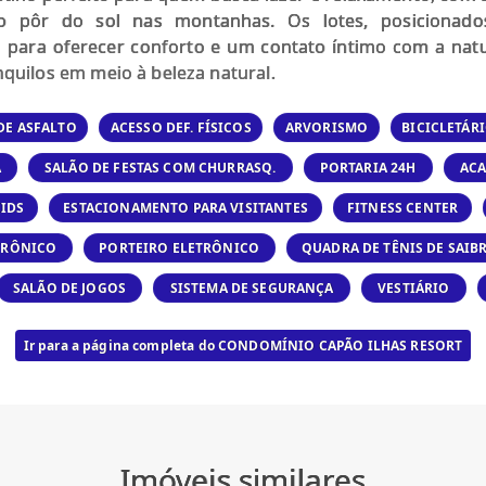
do pôr do sol nas montanhas. Os lotes, posicionado
para oferecer conforto e um contato íntimo com a natu
quilos em meio à beleza natural.
DE ASFALTO
ACESSO DEF. FÍSICOS
ARVORISMO
BICICLETÁR
A
SALÃO DE FESTAS COM CHURRASQ.
PORTARIA 24H
AC
KIDS
ESTACIONAMENTO PARA VISITANTES
FITNESS CENTER
TRÔNICO
PORTEIRO ELETRÔNICO
QUADRA DE TÊNIS DE SAIB
SALÃO DE JOGOS
SISTEMA DE SEGURANÇA
VESTIÁRIO
Ir para a página completa do CONDOMÍNIO CAPÃO ILHAS RESORT
Imóveis similares