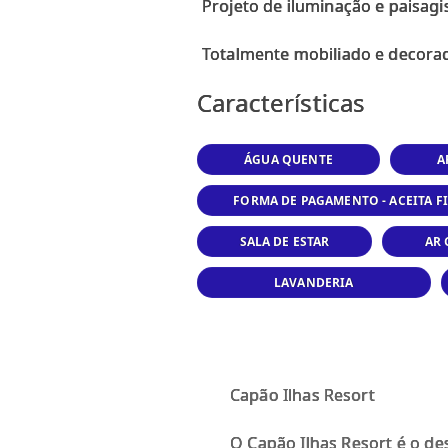
Projeto de iluminação e paisag
Características
ÁGUA QUENTE
A
FORMA DE PAGAMENTO - ACEITA 
SALA DE ESTAR
AR
LAVANDERIA
Capão Ilhas Resort
O Capão Ilhas Resort é o d