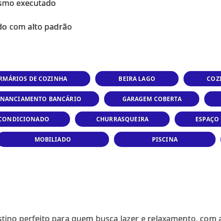
ismo executado
RMÁRIOS DE COZINHA
BEIRA LAGO
COZ
FINANCIAMENTO BANCÁRIO
GARAGEM COBERTA
 CONDICIONADO
CHURRASQUEIRA
ESPAÇO
MOBILIADO
PISCINA
estino perfeito para quem busca lazer e relaxamento, com