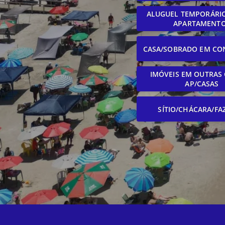
ALUGUEL TEMPORÁRIO
APARTAMENT
CASA/SOBRADO EM CO
IMÓVEIS EM OUTRAS 
AP/CASAS
SÍTIO/CHÁCARA/FA