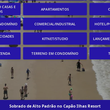
 CASAS E
APARTAMENTOS
OS
NDOMÍNIO
COMERCIAL/INDUSTRIAL
HOTEL/P
CIDADES
KITNET/STUDIO
LANÇAME
ZENDA
TERRENO EM CONDOMÍNIO
Sobrado de Alto Padrão no Capão Ilhas Resort