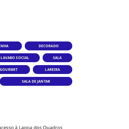
INHA
DECORADO
LAVABO SOCIAL
SALA
 GOURMET
LAREIRA
SALA DE JANTAR
 acesso à Lagoa dos Quadros