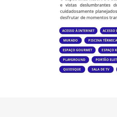
e vistas deslumbrantes 
cuidadosamente planejados 
desfrutar de momentos tran
ACESSO À INTERNET
ACESSO 
MURADO
PISCINA TÉRMIC
ESPAÇO GOURMET
ESPAÇO 
PLAYGROUND
PORTÃO ELE
QUIOSQUE
SALA DE TV