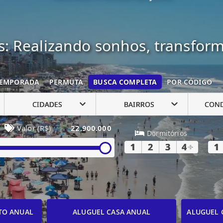
: Realizando sonhos, transfor
EMPORADA
PERMUTA
BUSCA COMPLETA
POR CÓDIGO
CIDADES
BAIRROS
CON
Valor (R$)
22.900.000
Dormitórios
1
2
3
4
+
1
TO ANUAL
ALUGUEL CASA ANUAL
ALUGUEL 